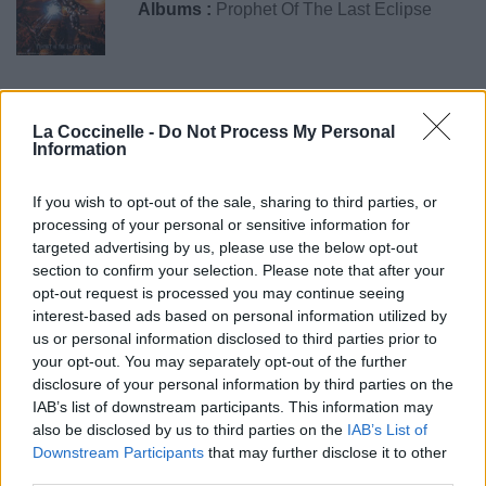
Albums :
Prophet Of The Last Eclipse
Paroles + Traduction
Téléchargement
Vidéos
⇑
La Coccinelle -
Do Not Process My Personal
Information
Commentaires
If you wish to opt-out of the sale, sharing to third parties, or
processing of your personal or sensitive information for
targeted advertising by us, please use the below opt-out
Pour prolonger le plaisir musical :
section to confirm your selection. Please note that after your
opt-out request is processed you may continue seeing
Vous aimez chanter, apprenez la guitare chez
interest-based ads based on personal information utilized by
Télécharger légalement les MP3 sur
us or personal information disclosed to third parties prior to
Télécharger légalement les MP3 ou trouver le CD sur
your opt-out. You may separately opt-out of the further
disclosure of your personal information by third parties on the
Trouver des vinyles et des CD sur
IAB’s list of downstream participants. This information may
Trouver un instrument de musique ou une partition au
also be disclosed by us to third parties on the
IAB’s List of
meilleur prix sur
Downstream Participants
that may further disclose it to other
third parties.