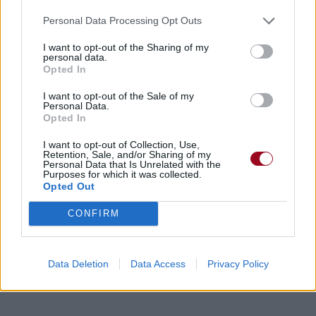
Personal Data Processing Opt Outs
Paroles + Traduction
Téléchargement
Vidéos
⇑
Commentaires
I want to opt-out of the Sharing of my
personal data.
Opted In
Voir la vidéo de «The Age Of
I want to opt-out of the Sale of my
Mystic Ice»
Personal Data.
Opted In
I want to opt-out of Collection, Use,
Retention, Sale, and/or Sharing of my
Personal Data that Is Unrelated with the
Purposes for which it was collected.
Opted Out
Paroles + Traduction
Téléchargement
Vidéos
⇑
CONFIRM
Commentaires
Data Deletion
Data Access
Privacy Policy
Dire «merci» pour cette traduction
Corriger une erreur