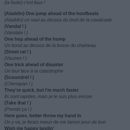
(la foule) c'est faux !
(Aladdin) One jump ahead of the hoofbeats
(Aladdin) un saut au dessus du bruit de la cavalcade
(Vandal ! )
(Vandale ! )
One hop ahead of the hump
Un bond au dessus de la bosse du chameau
(Street rat ! )
(Vaurien ! )
One trick ahead of disaster
Un tour face à la catastrophe
(Scoundrel ! )
(Chenapan ! )
They're quick, but I'm much faster
Ils sont rapides, mais je le suis plus encore
(Take that ! )
(Prends ça ! )
Here goes, better throw my hand in
On y va, je ferais mieux de me lancer pour de bon
Wish me happy landin'