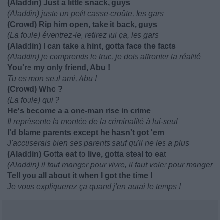
(Aladdin) Just a little snack, guys
(Aladdin) juste un petit casse-croûte, les gars
(Crowd) Rip him open, take it back, guys
(La foule) éventrez-le, retirez lui ça, les gars
(Aladdin) I can take a hint, gotta face the facts
(Aladdin) je comprends le truc, je dois affronter la réalité
You're my only friend, Abu !
Tu es mon seul ami, Abu !
(Crowd) Who ?
(La foule) qui ?
He's become a a one-man rise in crime
Il représente la montée de la criminalité à lui-seul
I'd blame parents except he hasn't got 'em
J'accuserais bien ses parents sauf qu'il ne les a plus
(Aladdin) Gotta eat to live, gotta steal to eat
(Aladdin) il faut manger pour vivre, il faut voler pour manger
Tell you all about it when I got the time !
Je vous expliquerez ça quand j'en aurai le temps !