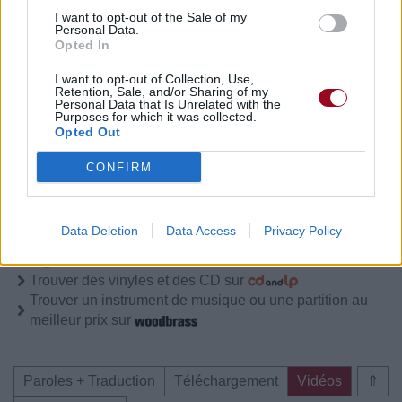
I want to opt-out of the Sale of my
Personal Data.
Opted In
Paroles + Traduction
Téléchargement
Vidéos
⇑
Commentaires
I want to opt-out of Collection, Use,
Retention, Sale, and/or Sharing of my
Personal Data that Is Unrelated with the
Purposes for which it was collected.
Opted Out
CONFIRM
Pour prolonger le plaisir musical :
Vous aimez chanter, apprenez la guitare chez
Télécharger légalement les MP3 sur
Data Deletion
Data Access
Privacy Policy
Télécharger légalement les MP3 ou trouver le CD sur
Trouver des vinyles et des CD sur
Trouver un instrument de musique ou une partition au
meilleur prix sur
Paroles + Traduction
Téléchargement
Vidéos
⇑