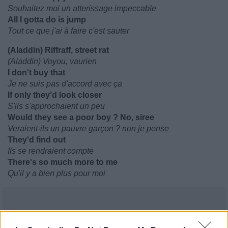
Souhaitez moi un atterissage impeccable
All I gotta do is jump
Tout ce que j'ai à faire c'est sauter
(Aladdin) Riffraff, street rat
(Aladdin) Voyou, vaurien
I don't buy that
Je ne suis pas d'accord avec ça
If only they'd look closer
S'ils s'approchaient un peu
Would they see a poor boy ? No, siree
Veraient-ils un pauvre garçon ? non je pense
They'd find out
Ils se rendraient compte
There's so much more to me
Qu'il y a bien plus pour moi