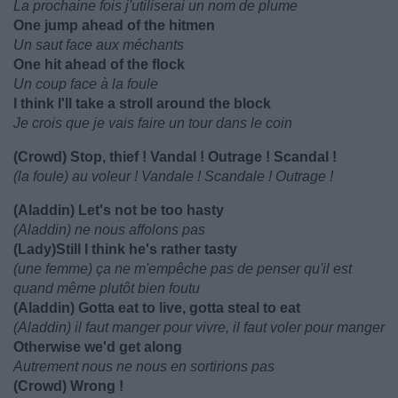
La prochaine fois j'utiliserai un nom de plume
One jump ahead of the hitmen
Un saut face aux méchants
One hit ahead of the flock
Un coup face à la foule
I think I'll take a stroll around the block
Je crois que je vais faire un tour dans le coin
(Crowd) Stop, thief ! Vandal ! Outrage ! Scandal !
(la foule) au voleur ! Vandale ! Scandale ! Outrage !
(Aladdin) Let's not be too hasty
(Aladdin) ne nous affolons pas
(Lady)Still I think he's rather tasty
(une femme) ça ne m'empêche pas de penser qu'il est
quand même plutôt bien foutu
(Aladdin) Gotta eat to live, gotta steal to eat
(Aladdin) il faut manger pour vivre, il faut voler pour manger
Otherwise we'd get along
Autrement nous ne nous en sortirions pas
(Crowd) Wrong !