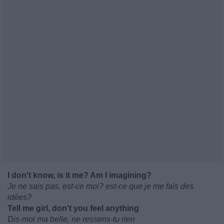
I don't know, is it me? Am I imagining?
Je ne sais pas, est-ce moi? est-ce que je me fais des
idées?
Tell me girl, don't you feel anything
Dis-moi ma belle, ne ressens-tu rien