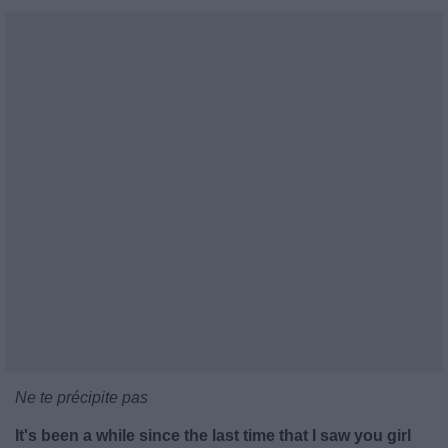
Ne te précipite pas
It's been a while since the last time that I saw you girl