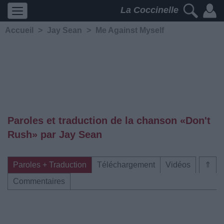
La Coccinelle
Accueil
>
Jay Sean
>
Me Against Myself
Paroles et traduction de la chanson «Don't
Rush» par Jay Sean
Paroles + Traduction
Téléchargement
Vidéos
⇑
Commentaires