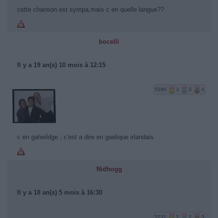
cette chanson est sympa,mais c en quelle langue??
bocelli
Il y a 19 an(s) 10 mois à 12:15
5290
2
2
4
c en gaheildge ; c'est a dire en gaelique irlandais
Nidhogg
Il y a 18 an(s) 5 mois à 16:30
5231
2
2
3