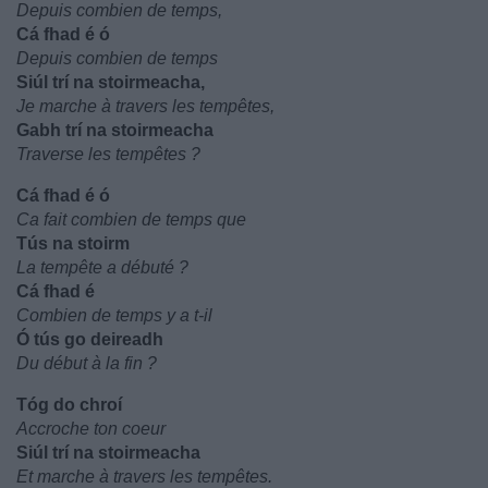
Depuis combien de temps,
Cá fhad é ó
Depuis combien de temps
Siúl trí na stoirmeacha,
Je marche à travers les tempêtes,
Gabh trí na stoirmeacha
Traverse les tempêtes ?
Cá fhad é ó
Ca fait combien de temps que
Tús na stoirm
La tempête a débuté ?
Cá fhad é
Combien de temps y a t-il
Ó tús go deireadh
Du début à la fin ?
Tóg do chroí
Accroche ton coeur
Siúl trí na stoirmeacha
Et marche à travers les tempêtes.