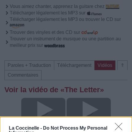
Vous aimez chanter, apprenez la guitare chez
Télécharger légalement les MP3 sur
Télécharger légalement les MP3 ou trouver le CD sur
Trouver des vinyles et des CD sur
Trouver un instrument de musique ou une partition au
meilleur prix sur
Paroles + Traduction
Téléchargement
Vidéos
⇑
Commentaires
Voir la vidéo de «The Letter»
La Coccinelle -
Do Not Process My Personal