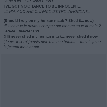
Je ne suis... PAS INNOCENT...
I'VE GOT NO CHANCE TO BE INNOCENT...
JE N'AI AUCUNE CHANCE D'ETRE INNOCENT...
(Should I rely on my human mask ? Shed it... now)
(Est-ce que je devrais compter sur mon masque humain ?
Jete-le... maintenant)
(I'll) never shed my human mask... never shed it now...
(Je ne) jetterai jamais mon masque humain... jamais je ne
le jetterai maintenant...