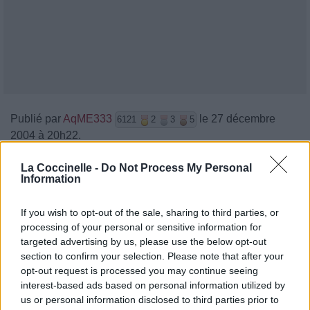
Publié par
AqME333
le 27 décembre
6121
2
3
5
2004 à 20h22.
Chanteurs :
Nihil
La Coccinelle -
Do Not Process My Personal
Albums :
{In}visible
Information
If you wish to opt-out of the sale, sharing to third parties, or
processing of your personal or sensitive information for
targeted advertising by us, please use the below opt-out
Paroles + Traduction
Téléchargement
Vidéos
⇑
section to confirm your selection. Please note that after your
Commentaires
opt-out request is processed you may continue seeing
interest-based ads based on personal information utilized by
us or personal information disclosed to third parties prior to