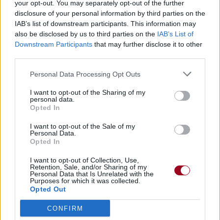
your opt-out. You may separately opt-out of the further
disclosure of your personal information by third parties on the
Pour prolonger le plaisir musical :
IAB’s list of downstream participants. This information may
also be disclosed by us to third parties on the
IAB’s List of
Vous aimez chanter, apprenez la guitare chez
Downstream Participants
that may further disclose it to other
Télécharger légalement les MP3 sur
third parties.
Télécharger légalement les MP3 ou trouver le CD sur
Personal Data Processing Opt Outs
Trouver des vinyles et des CD sur
I want to opt-out of the Sharing of my
Trouver un instrument de musique ou une partition au
personal data.
meilleur prix sur
Opted In
I want to opt-out of the Sale of my
Personal Data.
Paroles + Traduction
Téléchargement
Vidéos
⇑
Opted In
Commentaires
I want to opt-out of Collection, Use,
Retention, Sale, and/or Sharing of my
Personal Data that Is Unrelated with the
Voir la vidéo de «Schizopolis»
Purposes for which it was collected.
Opted Out
CONFIRM