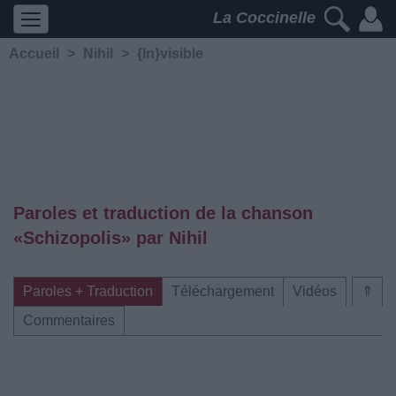
La Coccinelle
Accueil
>
Nihil
>
{In}visible
Paroles et traduction de la chanson
«Schizopolis» par Nihil
Paroles + Traduction
Téléchargement
Vidéos
⇑
Commentaires