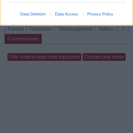
Data Deletion
Data Access
Privacy Policy
Paroles + Traduction
Téléchargement
Vidéos
⇑
Commentaires
Dire «merci» pour cette traduction
Corriger une erreur