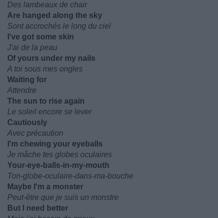
Des lambeaux de chair
Are hanged along the sky
Sont accrochés le long du ciel
I've got some skin
J'ai de la peau
Of yours under my nails
A toi sous mes ongles
Waiting for
Attendre
The sun to rise again
Le soleil encore se lever
Cautiously
Avec précaution
I'm chewing your eyeballs
Je mâche tes globes oculaires
Your-eye-balls-in-my-mouth
Ton-globe-oculaire-dans-ma-bouche
Maybe I'm a monster
Peut-être que je suis un monstre
But I need better