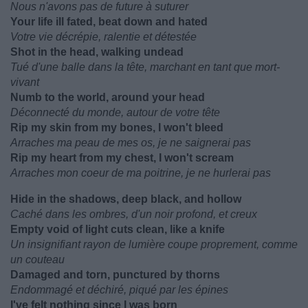
Nous n'avons pas de future à suturer
Your life ill fated, beat down and hated
Votre vie décrépie, ralentie et détestée
Shot in the head, walking undead
Tué d'une balle dans la tête, marchant en tant que mort-
vivant
Numb to the world, around your head
Déconnecté du monde, autour de votre tête
Rip my skin from my bones, I won't bleed
Arraches ma peau de mes os, je ne saignerai pas
Rip my heart from my chest, I won't scream
Arraches mon coeur de ma poitrine, je ne hurlerai pas
Hide in the shadows, deep black, and hollow
Caché dans les ombres, d'un noir profond, et creux
Empty void of light cuts clean, like a knife
Un insignifiant rayon de lumière coupe proprement, comme
un couteau
Damaged and torn, punctured by thorns
Endommagé et déchiré, piqué par les épines
I've felt nothing since I was born