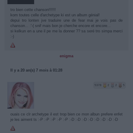
tro bien cette chanson!!!!!!
kom toutes celle d'archetype ki est un album génial!
depui tro lonten jve traduire une de fear mai je vois pas de
chanson... :'-( snif mais bon je cherche encore et encore...
si kelkun en a une il pe me la donner ?? sa seré tro simpa merci
:-)
enigma
Il y a 20 an(s) 7 mois à 01:28
5378
2
2
5
ouais ce clr archetype il est trop bien ce mon albun prefere enfet
je les aiment ts :-P :-P :-P :-P :-P :-D :-D :-D :-D :-D :-D :-D :-D