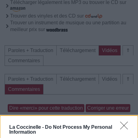
Télécharger légalement les MP3 ou trouver le CD sur
Trouver des vinyles et des CD sur
Trouver un instrument de musique ou une partition au
meilleur prix sur
Paroles + Traduction
Téléchargement
Vidéos
⇑
Commentaires
Paroles + Traduction
Téléchargement
Vidéos
⇑
Commentaires
Dire «merci» pour cette traduction
Corriger une erreur
La Coccinelle -
Do Not Process My Personal
Information