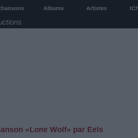
Chansons
Albums
Artistes
tC
uctions
chanson «Lone Wolf» par Eels