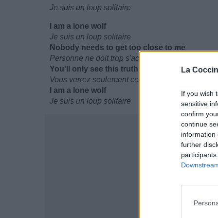
Je suis un loup solitaire
I am a lone wolf
Je suis un loup solitaire
Nobody needs to get too close to me
Personne ne doit trop s'accrocher à moi
You'll only see this truth
La Coccin
Vous verrez seulement cette vérité
I am a lone wolf
If you wish 
Je suis un loup solitaire
sensitive in
confirm you
continue se
information 
further disc
participants
Downstream 
Persona