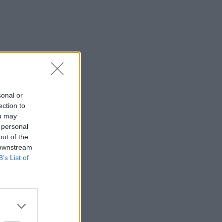
sonal or
ection to
ou may
 personal
out of the
 downstream
B’s List of