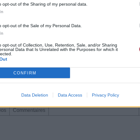
o opt-out of the Sharing of my personal data.
In
o opt-out of the Sale of my Personal Data.
In
o opt-out of Collection, Use, Retention, Sale, and/or Sharing
ersonal Data that Is Unrelated with the Purposes for which it
lected.
vier 2005 à 19h12.
Out
CONFIRM
Data Deletion
Data Access
Privacy Policy
éos
Commentaires