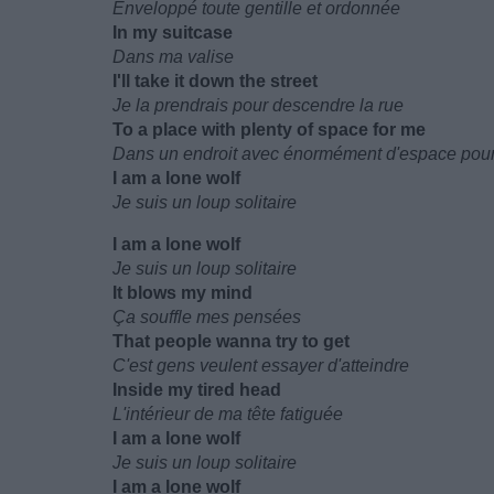
Enveloppé toute gentille et ordonnée
In my suitcase
Dans ma valise
I'll take it down the street
Je la prendrais pour descendre la rue
To a place with plenty of space for me
Dans un endroit avec énormément d'espace pou
I am a lone wolf
Je suis un loup solitaire
I am a lone wolf
Je suis un loup solitaire
It blows my mind
Ça souffle mes pensées
That people wanna try to get
C'est gens veulent essayer d'atteindre
Inside my tired head
L'intérieur de ma tête fatiguée
I am a lone wolf
Je suis un loup solitaire
I am a lone wolf