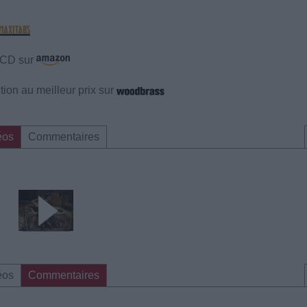
e CD sur
ion au meilleur prix sur
éos
Commentaires
éos
Commentaires