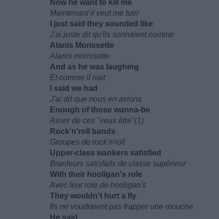
Now he want to kill me
Maintenant il veut me tuer
I just said they sounded like
J'ai juste dit qu'ils sonnaient comme
Alanis Morissette
Alanis morissette
And as he was laughing
Et comme il riait
I said we had
J'ai dit que nous en avions
Enough of those wanna-be
Asser de ces "veux être"(1)
Rock'n'roll bands
Groupes de rock'n'roll
Upper-class wankers satisfied
Branleurs satisfaits de classe supérieur
With their hooligan's role
Avec leur role de hooligan's
They wouldn't hurt a fly
Ils ne voudraient pas frapper une mouche
He said