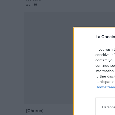
Il a dit
La Coccin
If you wish 
sensitive in
confirm you
continue se
information 
further disc
participants
Downstream 
Persona
[Chorus]