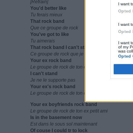
[Refrain]
I want t
You'd better like
Opted 
Tu ferais mieux
That rock band
I want t
Que ce groupe de rock
Opted 
You've got to like
Tu aimerais
I want t
of my P
That rock band I can't stand
was col
Ce groupe de rock que je ne peux pas supporter
Opted 
Your ex rock band
Le groupe de rock de ton ex petit ami
I can't stand
Je ne le supporte pas
Your ex's rock band
Le groupe de rock de ton ex petit ami
Your ex boyfriends rock band
Le groupe de rock de ton ex petit ami
Is in the basement now
Est dans le sous sol maintenant
Of couse I could tr to lock