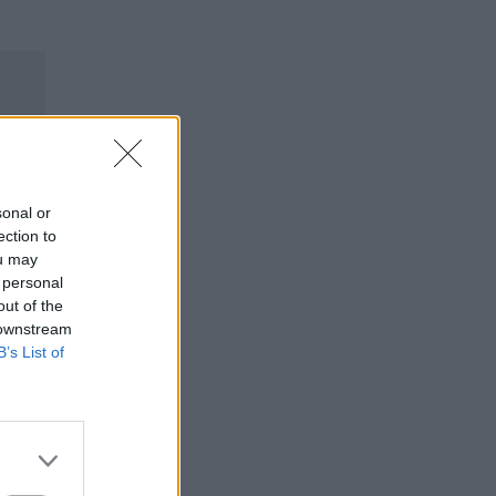
sonal or
ection to
ou may
 personal
out of the
 downstream
B’s List of