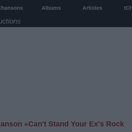
Chansons
Albums
Artistes
tC
uctions
chanson «Can't Stand Your Ex's Rock