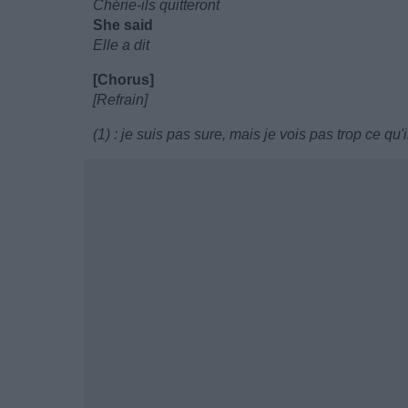
Chérie-ils quitteront
She said
Elle a dit
[Chorus]
[Refrain]
(1) : je suis pas sure, mais je vois pas trop ce qu'