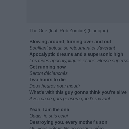
The One (feat. Rob Zombie) (L'unique)
Blowing around, turning over and out
Soufflant autour, se retournant et s'avérant
Apocalyptic dreams and a supersonic high
Les rêves apocalyptiques et une vitesse supers
Get running now
Seront déclanchés
Two hours to die
Deux heures pour mourir
What's with this guy gonna think you're alive
Avec ça ce gars pensera que t'es vivant
Yeah, I am the one
Ouais, je suis celui
Destroying you, every mother's son
Qui vous détruit, fils de chaque mère