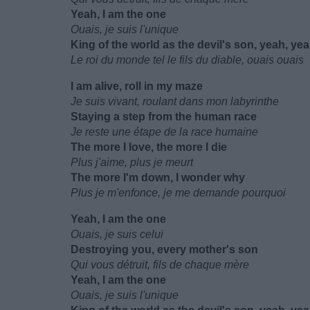
Yeah, I am the one
Ouais, je suis l'unique
King of the world as the devil's son, yeah, ye
Le roi du monde tel le fils du diable, ouais ouais
I am alive, roll in my maze
Je suis vivant, roulant dans mon labyrinthe
Staying a step from the human race
Je reste une étape de la race humaine
The more I love, the more I die
Plus j'aime, plus je meurt
The more I'm down, I wonder why
Plus je m'enfonce, je me demande pourquoi
Yeah, I am the one
Ouais, je suis celui
Destroying you, every mother's son
Qui vous détruit, fils de chaque mère
Yeah, I am the one
Ouais, je suis l'unique