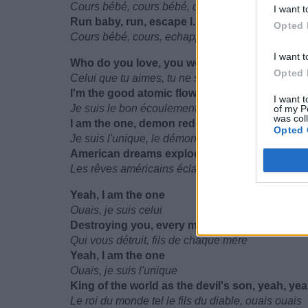
Cours bébé, cours bébé, cours loin
I want t
Run baby, run, escape l. a.
Opted 
Cours bébé, cours, echappe toi de L. A.
I want t
Who do you love, you wouldn't know
Opted 
Celui que tu aimes, tu ne sauras pas
I'm the good atomic flow
I want t
Je suis le bon écoulement atomique
of my P
was col
I am the one, demon red
Opted 
Je suis l'unique, le démon rouge
American dreams explode in my head
Les rêves américains éclatent dans ma tête
Yeah, I am the one
Ouais, je suis celui
Destroying you, every mother's son
Qui vous détruit, fils de chaque mère
Yeah, I am the one
Ouais, je suis l'unique
King of the world as the devil's son, yeah, ye
Le roi du monde tel le fils du diable, ouais ouais