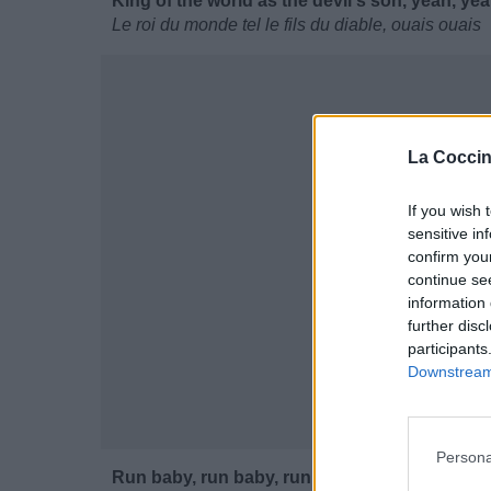
King of the world as the devil's son, yeah, ye
Le roi du monde tel le fils du diable, ouais ouais
La Coccin
If you wish 
sensitive in
confirm you
continue se
information 
further disc
participants
Downstream 
Persona
Run baby, run baby, run away