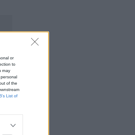
sonal or
ection to
ou may
 personal
out of the
 downstream
B’s List of