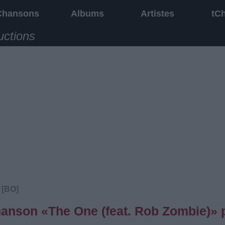
Chansons
Albums
Artistes
tC
uctions
 [BO]
chanson «The One (feat. Rob Zombie)» 