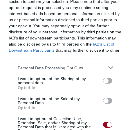
section to confirm your selection. Please note that after your
Publié par
Marthy
le 4 janvier 2005 à
5517
2
2
5
opt-out request is processed you may continue seeing
22h55.
interest-based ads based on personal information utilized by
us or personal information disclosed to third parties prior to
Chanteurs :
Kate Bush
your opt-out. You may separately opt-out of the further
Albums :
The Sensual World
disclosure of your personal information by third parties on the
IAB’s list of downstream participants. This information may
also be disclosed by us to third parties on the
IAB’s List of
Downstream Participants
that may further disclose it to other
third parties.
Paroles + Traduction
Téléchargement
Vidéos
⇑
Commentaires
Personal Data Processing Opt Outs
I want to opt-out of the Sharing of my
personal data.
Opted In
Pour prolonger le plaisir musical :
I want to opt-out of the Sale of my
Personal Data.
Vous aimez chanter, apprenez la guitare chez
Opted In
Télécharger légalement les MP3 sur
I want to opt-out of Collection, Use,
Télécharger légalement les MP3 ou trouver le CD sur
Retention, Sale, and/or Sharing of my
Personal Data that Is Unrelated with the