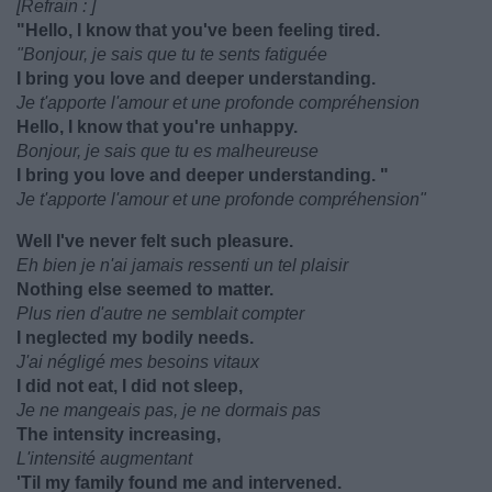
[Refrain : ]
"Hello, I know that you've been feeling tired.
"Bonjour, je sais que tu te sents fatiguée
I bring you love and deeper understanding.
Je t'apporte l'amour et une profonde compréhension
Hello, I know that you're unhappy.
Bonjour, je sais que tu es malheureuse
I bring you love and deeper understanding. "
Je t'apporte l'amour et une profonde compréhension"
Well I've never felt such pleasure.
Eh bien je n'ai jamais ressenti un tel plaisir
Nothing else seemed to matter.
Plus rien d'autre ne semblait compter
I neglected my bodily needs.
J'ai négligé mes besoins vitaux
I did not eat, I did not sleep,
Je ne mangeais pas, je ne dormais pas
The intensity increasing,
L'intensité augmentant
'Til my family found me and intervened.