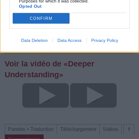
Purposes for which it was collected.
Trouver des vinyles et des CD sur
Opted Out
Trouver un instrument de musique ou une partition au
meilleur prix sur
CONFIRM
Paroles + Traduction
Téléchargement
Vidéos
⇑
Data Deletion
Data Access
Privacy Policy
Commentaires
Voir la vidéo de «Deeper
Understanding»
Paroles + Traduction
Téléchargement
Vidéos
⇑