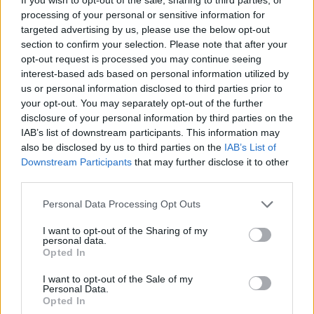
processing of your personal or sensitive information for
Trouver des vinyles et des CD sur
targeted advertising by us, please use the below opt-out
Trouver un instrument de musique ou une partition au
section to confirm your selection. Please note that after your
meilleur prix sur
opt-out request is processed you may continue seeing
interest-based ads based on personal information utilized by
us or personal information disclosed to third parties prior to
your opt-out. You may separately opt-out of the further
Paroles + Traduction
Téléchargement
Vidéos
⇑
disclosure of your personal information by third parties on the
Commentaires
IAB’s list of downstream participants. This information may
also be disclosed by us to third parties on the
IAB’s List of
Voir la vidéo de «Faust»
Downstream Participants
that may further disclose it to other
third parties.
Personal Data Processing Opt Outs
I want to opt-out of the Sharing of my
personal data.
Opted In
I want to opt-out of the Sale of my
Personal Data.
Opted In