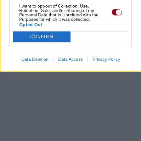
I want to opt-out of Collection, Use,
Retention, Sale, and/or Sharing of my
Personal Data that Is Unrelated with the
Purposes for which it was collected.
Opted Out
Paroles + Traduction
Téléchargement
Vidéos
⇑
Commentaires
CONFIRM
Dire «merci» pour cette traduction
Corriger une erreur
Data Deletion
Data Access
Privacy Policy