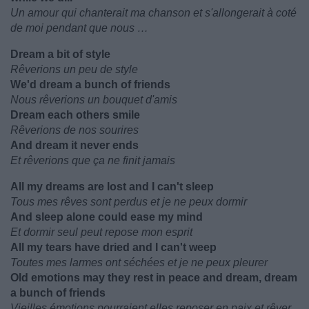
Un amour qui chanterait ma chanson et s'allongerait à coté
de moi pendant que nous …
Dream a bit of style
Rêverions un peu de style
We'd dream a bunch of friends
Nous rêverions un bouquet d'amis
Dream each others smile
Rêverions de nos sourires
And dream it never ends
Et rêverions que ça ne finit jamais
All my dreams are lost and I can't sleep
Tous mes rêves sont perdus et je ne peux dormir
And sleep alone could ease my mind
Et dormir seul peut repose mon esprit
All my tears have dried and I can't weep
Toutes mes larmes ont séchées et je ne peux pleurer
Old emotions may they rest in peace and dream, dream
a bunch of friends
Vieilles émotions pourraient elles reposer en paix et rêver,