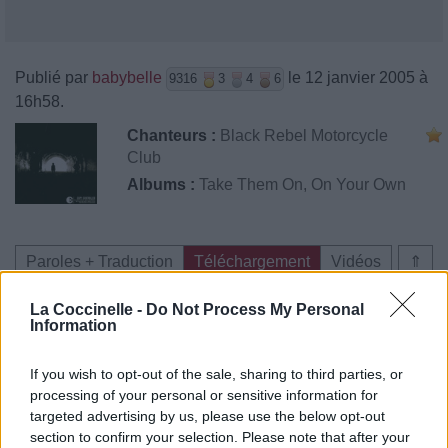
Publié par
babybelle
le 12 janvier 2005 à
9316
3
4
6
16h58.
Chanteurs :
Black Rebel Motorcycle
Club
Albums :
Take Them On, On Your Own
Paroles + Traduction
Téléchargement
Vidéos
⇑
Commentaires
La Coccinelle -
Do Not Process My Personal
Information
If you wish to opt-out of the sale, sharing to third parties, or
processing of your personal or sensitive information for
Pour prolonger le plaisir musical :
targeted advertising by us, please use the below opt-out
Vous aimez chanter, apprenez la guitare chez
section to confirm your selection. Please note that after your