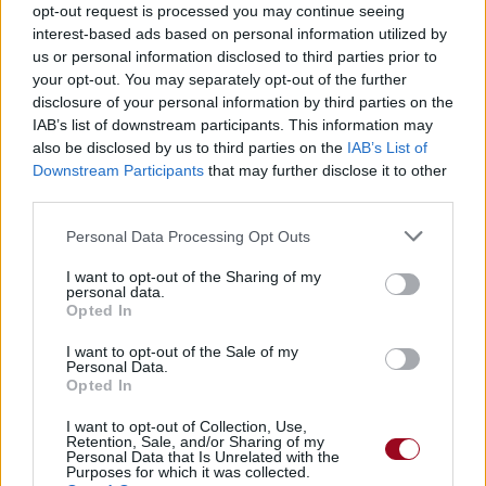
Télécharger légalement les MP3 sur
opt-out request is processed you may continue seeing
Télécharger légalement les MP3 ou trouver le CD sur
interest-based ads based on personal information utilized by
us or personal information disclosed to third parties prior to
your opt-out. You may separately opt-out of the further
Trouver des vinyles et des CD sur
disclosure of your personal information by third parties on the
Trouver un instrument de musique ou une partition au
IAB’s list of downstream participants. This information may
meilleur prix sur
also be disclosed by us to third parties on the
IAB’s List of
Downstream Participants
that may further disclose it to other
third parties.
Paroles + Traduction
Téléchargement
Vidéos
⇑
Personal Data Processing Opt Outs
Commentaires
I want to opt-out of the Sharing of my
Voir la vidéo de «We're All In Love»
personal data.
Opted In
I want to opt-out of the Sale of my
Personal Data.
Opted In
I want to opt-out of Collection, Use,
Retention, Sale, and/or Sharing of my
Paroles + Traduction
Téléchargement
Vidéos
⇑
Personal Data that Is Unrelated with the
Purposes for which it was collected.