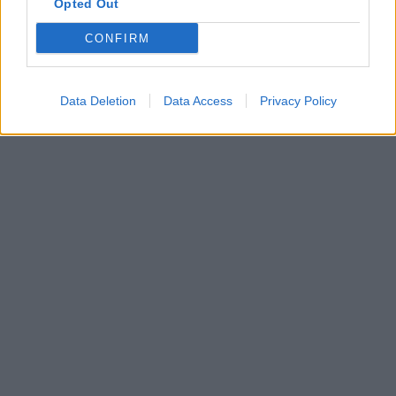
Opted Out
Commentaires
CONFIRM
Dire «merci» pour cette traduction
Corriger une erreur
Data Deletion
Data Access
Privacy Policy