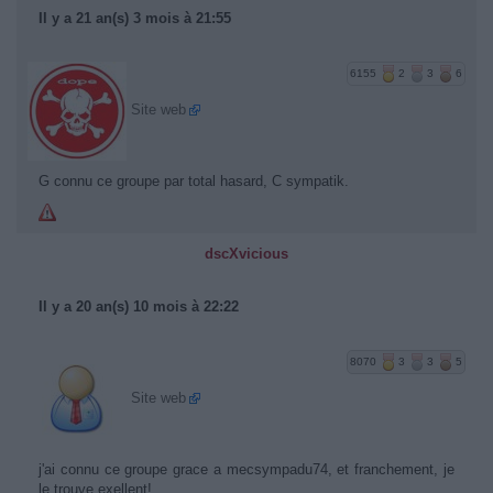
Il y a 21 an(s) 3 mois à 21:55
6155
2
3
6
Site web
G connu ce groupe par total hasard, C sympatik.
dscXvicious
Il y a 20 an(s) 10 mois à 22:22
8070
3
3
5
Site web
j'ai connu ce groupe grace a mecsympadu74, et franchement, je
le trouve exellent!