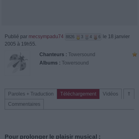
Publié par
mecsympadu74
le 18 janvier
8826
3
4
6
2005 à 19h55.
Chanteurs :
Towersound
Albums :
Towersound
Paroles + Traduction
Téléchargement
Vidéos
⇑
Commentaires
Pour prolonger le plaisir musical :