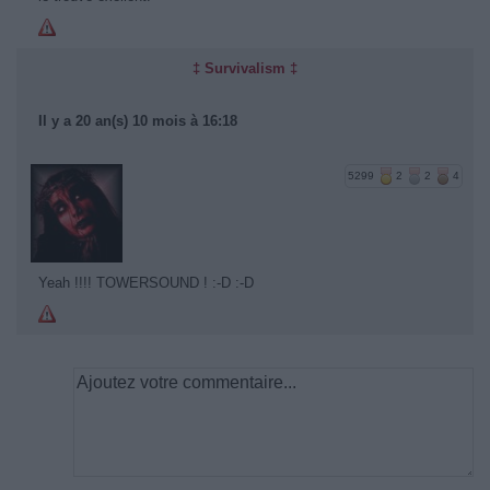
‡ Survivalism ‡
Il y a 20 an(s) 10 mois à 16:18
5299
2
2
4
Yeah !!!! TOWERSOUND ! :-D :-D