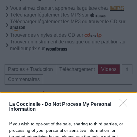
Vous aimez chanter, apprenez la guitare chez
Télécharger légalement les MP3 sur
Télécharger légalement les MP3 ou trouver le CD sur
Trouver des vinyles et des CD sur
Trouver un instrument de musique ou une partition au
meilleur prix sur
Paroles + Traduction
Téléchargement
Vidéos
⇑
Commentaires
Voir la vidéo de «March Of War»
La Coccinelle -
Do Not Process My Personal
Information
If you wish to opt-out of the sale, sharing to third parties, or
processing of your personal or sensitive information for
targeted advertising by us, please use the below opt-out