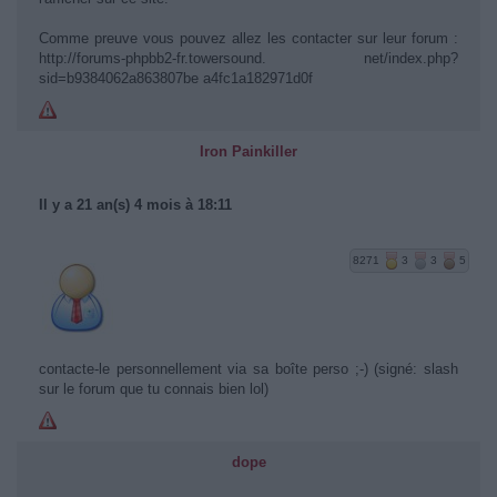
Comme preuve vous pouvez allez les contacter sur leur forum :
http://forums-phpbb2-fr.towersound. net/index.php?
sid=b9384062a863807be a4fc1a182971d0f
Iron Painkiller
Il y a 21 an(s) 4 mois à 18:11
8271
3
3
5
contacte-le personnellement via sa boîte perso ;-) (signé: slash
sur le forum que tu connais bien lol)
dope