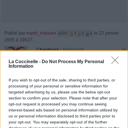
Publié par
esprit_malsain
le 22 janvier
16207
4
5
6
2005 à 19h27.
Chanteurs :
Biohazard
Albums :
Mata Leão
La Coccinelle -
Do Not Process My Personal
Information
If you wish to opt-out of the sale, sharing to third parties, or
processing of your personal or sensitive information for
Paroles + Traduction
Téléchargement
Vidéos
⇑
targeted advertising by us, please use the below opt-out
Commentaires
section to confirm your selection. Please note that after your
opt-out request is processed you may continue seeing
interest-based ads based on personal information utilized by
us or personal information disclosed to third parties prior to
your opt-out. You may separately opt-out of the further
Pour prolonger le plaisir musical :