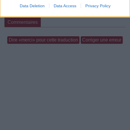
Data Deletion
Data Access
Privacy Policy
Paroles + Traduction
Téléchargement
Vidéos
⇑
Commentaires
Dire «merci» pour cette traduction
Corriger une erreur