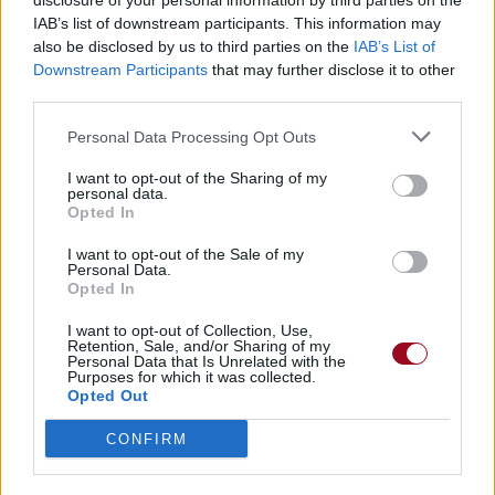
disclosure of your personal information by third parties on the
IAB’s list of downstream participants. This information may
Vous aimez chanter, apprenez la guitare chez
also be disclosed by us to third parties on the
IAB’s List of
Télécharger légalement les MP3 sur
Downstream Participants
that may further disclose it to other
Télécharger légalement les MP3 ou trouver le CD sur
third parties.
Trouver des vinyles et des CD sur
Personal Data Processing Opt Outs
Trouver un instrument de musique ou une partition au
I want to opt-out of the Sharing of my
meilleur prix sur
personal data.
Opted In
I want to opt-out of the Sale of my
Paroles + Traduction
Téléchargement
Vidéos
⇑
Personal Data.
Opted In
Commentaires
I want to opt-out of Collection, Use,
Voir la vidéo de «Competition»
Retention, Sale, and/or Sharing of my
Personal Data that Is Unrelated with the
Purposes for which it was collected.
Opted Out
CONFIRM