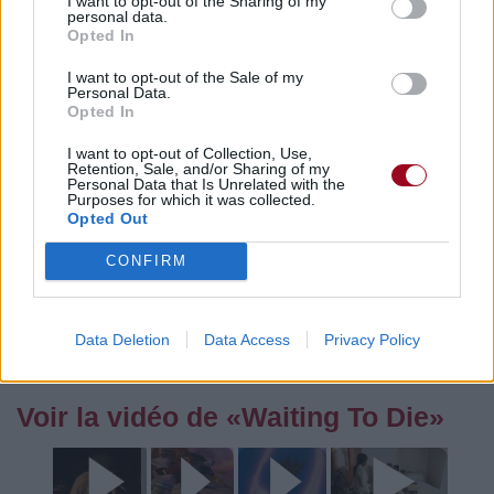
I want to opt-out of the Sharing of my
personal data.
Opted In
Pour prolonger le plaisir musical :
I want to opt-out of the Sale of my
Personal Data.
Vous aimez chanter, apprenez la guitare chez
Opted In
Télécharger légalement les MP3 sur
I want to opt-out of Collection, Use,
Télécharger légalement les MP3 ou trouver le CD sur
Retention, Sale, and/or Sharing of my
Personal Data that Is Unrelated with the
Purposes for which it was collected.
Trouver des vinyles et des CD sur
Opted Out
Trouver un instrument de musique ou une partition au
meilleur prix sur
CONFIRM
Paroles + Traduction
Téléchargement
Vidéos
⇑
Data Deletion
Data Access
Privacy Policy
Commentaires
Voir la vidéo de «Waiting To Die»