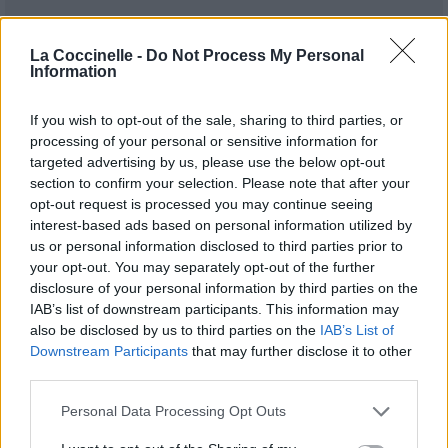
La Coccinelle -
Do Not Process My Personal
Information
If you wish to opt-out of the sale, sharing to third parties, or
processing of your personal or sensitive information for
targeted advertising by us, please use the below opt-out
Publié par
esprit_malsain
le 1er février
16207
4
5
6
section to confirm your selection. Please note that after your
2005 à 20h59.
opt-out request is processed you may continue seeing
interest-based ads based on personal information utilized by
Chanteurs :
Biohazard
us or personal information disclosed to third parties prior to
Albums :
Mata Leão
your opt-out. You may separately opt-out of the further
disclosure of your personal information by third parties on the
IAB’s list of downstream participants. This information may
also be disclosed by us to third parties on the
IAB’s List of
Downstream Participants
that may further disclose it to other
Paroles + Traduction
Téléchargement
Vidéos
⇑
third parties.
Commentaires
Personal Data Processing Opt Outs