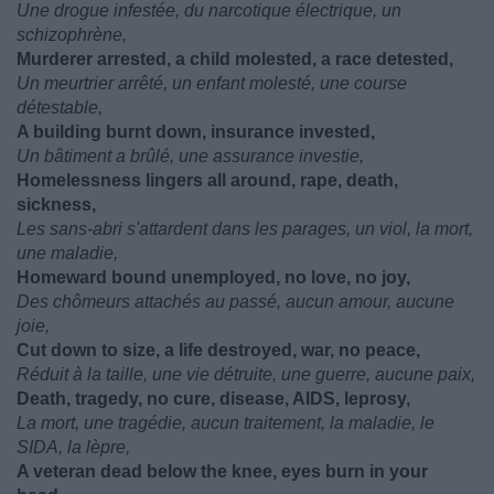
Une drogue infestée, du narcotique électrique, un
schizophrène,
Murderer arrested, a child molested, a race detested,
Un meurtrier arrêté, un enfant molesté, une course
détestable,
A building burnt down, insurance invested,
Un bâtiment a brûlé, une assurance investie,
Homelessness lingers all around, rape, death,
sickness,
Les sans-abri s'attardent dans les parages, un viol, la mort,
une maladie,
Homeward bound unemployed, no love, no joy,
Des chômeurs attachés au passé, aucun amour, aucune
joie,
Cut down to size, a life destroyed, war, no peace,
Réduit à la taille, une vie détruite, une guerre, aucune paix,
Death, tragedy, no cure, disease, AIDS, leprosy,
La mort, une tragédie, aucun traitement, la maladie, le
SIDA, la lèpre,
A veteran dead below the knee, eyes burn in your