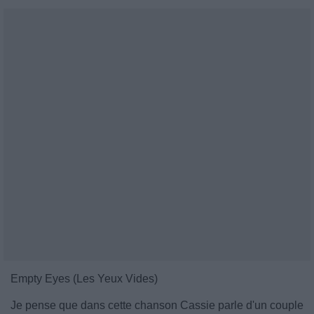
Empty Eyes (Les Yeux Vides)
Je pense que dans cette chanson Cassie parle d'un couple