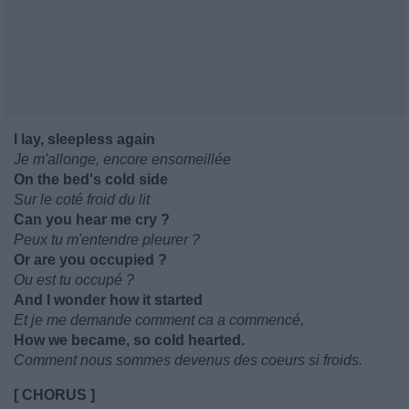
I lay, sleepless again
Je m'allonge, encore ensomeillée
On the bed's cold side
Sur le coté froid du lit
Can you hear me cry ?
Peux tu m'entendre pleurer ?
Or are you occupied ?
Ou est tu occupé ?
And I wonder how it started
Et je me demande comment ca a commencé,
How we became, so cold hearted.
Comment nous sommes devenus des coeurs si froids.
[ CHORUS ]