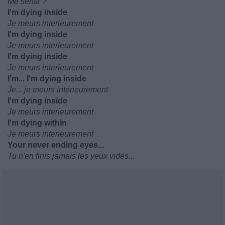
Me sentir ?
I'm dying inside
Je meurs interieurement
I'm dying inside
Je meurs interieurement
I'm dying inside
Je meurs interieurement
I'm... I'm dying inside
Je... je meurs interieurement
I'm dying inside
Je meurs interieurement
I'm dying within
Je meurs interieurement
Your never ending eyes...
Tu n'en finis jamais les yeux vides...