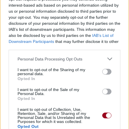
interest-based ads based on personal information utilized by
Paroles + Traduction
Téléchargement
Vidéos
⇑
us or personal information disclosed to third parties prior to
Commentaires
your opt-out. You may separately opt-out of the further
disclosure of your personal information by third parties on the
IAB’s list of downstream participants. This information may
also be disclosed by us to third parties on the
IAB’s List of
Downstream Participants
that may further disclose it to other
Pour prolonger le plaisir musical :
third parties.
Vous aimez chanter, apprenez la guitare chez
Personal Data Processing Opt Outs
Télécharger légalement les MP3 sur
Télécharger légalement les MP3 ou trouver le CD sur
I want to opt-out of the Sharing of my
personal data.
Opted In
Trouver des vinyles et des CD sur
Trouver un instrument de musique ou une partition au
I want to opt-out of the Sale of my
Personal Data.
meilleur prix sur
Opted In
I want to opt-out of Collection, Use,
Paroles + Traduction
Téléchargement
Vidéos
⇑
Retention, Sale, and/or Sharing of my
Personal Data that Is Unrelated with the
Purposes for which it was collected.
Commentaires
Opted Out