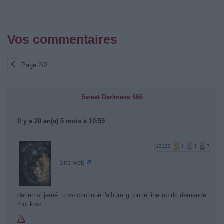
Vos commentaires
Page 2/2
Sweet Darkness 666
Il y a 20 an(s) 5 mois à 10:59
13130
4
4
7
Site web
derien si jamé tu ve continué l'album g tou lé line up dc demande
moi kiss