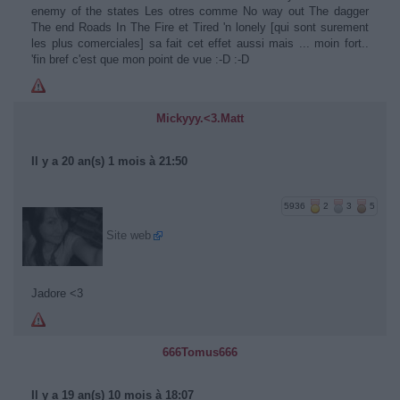
enemy of the states Les otres comme No way out The dagger
The end Roads In The Fire et Tired 'n lonely [qui sont surement
les plus comerciales] sa fait cet effet aussi mais ... moin fort..
'fin bref c'est que mon point de vue :-D :-D
Mickyyy.<3.Matt
Il y a 20 an(s) 1 mois à 21:50
5936
2
3
5
Site web
Jadore <3
666Tomus666
Il y a 19 an(s) 10 mois à 18:07