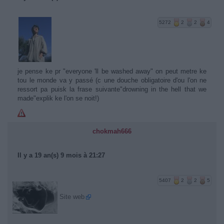
5272
2
2
4
je pense ke pr "everyone 'll be washed away" on peut metre ke
tou le monde va y passé (c une douche obligatoire d'ou l'on ne
ressort pa puisk la frase suivante"drowning in the hell that we
made"explik ke l'on se noit!)
chokmah666
Il y a 19 an(s) 9 mois à 21:27
5407
2
2
5
Site web