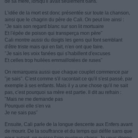
de sa mère, lorsqu'il avait seulement 6ans.
L'idée de la mort est donc présentée sur toute la chanson,
ainsi que le chagrin du père de Cali. On peut lire ainsi :
"Je sais son regard blanc sur son lit mortuaire
Et l'épée de poison qui transperça mon père"
Cali montre aussi du doigts les gens qui font semblant
d'être triste mais qui en fait, n'en ont que faire.
"Je sais les voix fanées qui s'habillent d'excuses
Et celles trop huilées emmaillotées de ruses"
On remarquera aussi que chaque couplet commence par
"je sais". C'est comme s'il racontait ce qu'il s'est passé, par
exemple à ses enfants. Mais il y a une chose qu'il ne sait
pas, c'est pourquoi sa mère est partie. Il dit au refrain :
"Mais ne me demande pas
Pourquoi elle s'en va
Je ne sais pas"
Ensuite, Cali parle de la longue descente aux Enfers avant
de mourir. De la souffrance et du temps qui défile sans que
pour autant, on puisse faire quelque chose. Je vous donne