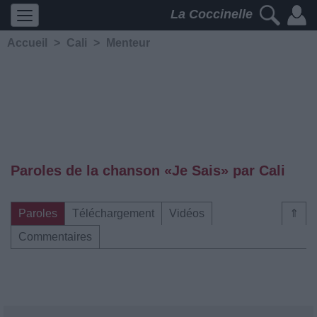
La Coccinelle
Accueil
>
Cali
>
Menteur
Paroles de la chanson «Je Sais» par Cali
Paroles
Téléchargement
Vidéos
⇑
Commentaires