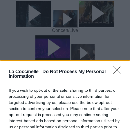
Concert/Live
Concert/Live
La Coccinelle -
Do Not Process My Personal
Information
Paroles
Téléchargement
Vidéos
⇑
Commentaires
If you wish to opt-out of the sale, sharing to third parties, or
processing of your personal or sensitive information for
targeted advertising by us, please use the below opt-out
Dire «merci» pour cette traduction
Corriger une erreur
section to confirm your selection. Please note that after your
opt-out request is processed you may continue seeing
interest-based ads based on personal information utilized by
us or personal information disclosed to third parties prior to