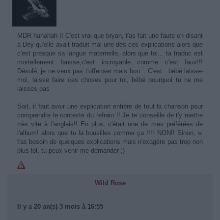
MDR hahahah !! C'est vrai que bryan, t'as fait une faute en disant
à Dey qu'elle avait traduit mal une des ces explications alors que
c'est presque sa langue maternelle, alors que toi... ta traduc est
mortellement fausse,c'est incroyable comme c'est faux!!!
Désolé, je ne veux pas t'offenser mais bon... C'est : bébé laisse-
moi, laisse faire ces choses pour toi, bébé pourquoi tu ne me
laisses pas
Soit, il faut avoir une explication entière de tout la chanson pour
comprendre le contexte du refrain !! Je te conseille de t'y mettre
très vite à l'anglais!! En plus, c'était une de mes préférées de
l'album! alors que tu la bousilles comme ça !!!! NON!! Sinon, si
t'as besoin de quelques explications mais n'exagère pas trop non
plus lol, tu peux venir me demander ;)
Wild Rose
Il y a 20 an(s) 3 mois à 16:55