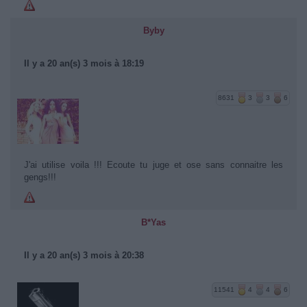
Byby
Il y a 20 an(s) 3 mois à 18:19
8631
3
3
6
J'ai utilise voila !!! Ecoute tu juge et ose sans connaitre les
gengs!!!
B*Yas
Il y a 20 an(s) 3 mois à 20:38
11541
4
4
6