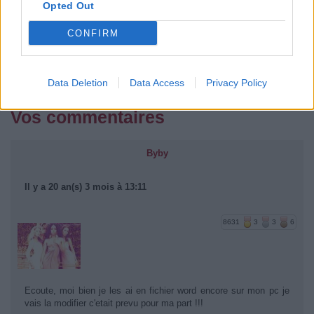
Opted Out
CONFIRM
Data Deletion
Data Access
Privacy Policy
Vos commentaires
Byby
Il y a 20 an(s) 3 mois à 13:11
8631
3
3
6
Ecoute, moi bien je les ai en fichier word encore sur mon pc je
vais la modifier c'etait prevu pour ma part !!!