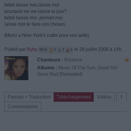
bébé laisse moi,laisse moi
pourquoi ne me laisse tu pas?
bébé laisse moi ,permet moi
laisse moi te faire ces choses
[Merci a New-York's cuttie pour son aide]
Publié par
Byby
le 28 juillet 2006 à 14h.
8631
3
3
6
Chanteurs :
Rihanna
Albums :
Music Of The Sun
,
Good Girl
Gone Bad [Reloaded]
Paroles + Traduction
Téléchargement
Vidéos
⇑
Commentaires