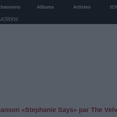
Chansons
Albums
Artistes
tC
uctions
chanson «Stephanie Says» par The Velv