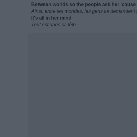
Between worlds so the people ask her 'cause it
Ainsi, entre les mondes, les gens lui demandent si
It's all in her mind
Tout est dans sa tête.