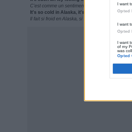
I want t
C'est comme un sentiment glacé, comme en Alas
Opted 
It's so cold in Alaska, it's so cold in Alaska
Il fait si froid en Alaska, si froid en Alaska...
I want t
Opted 
I want t
of my P
was col
Opted 