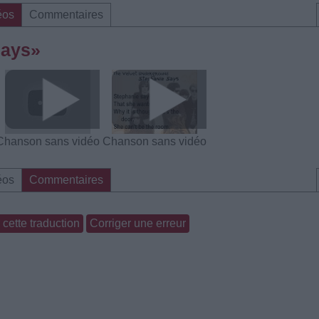
éos
Commentaires
Says»
Chanson sans vidéo
Chanson sans vidéo
éos
Commentaires
cette traduction
Corriger une erreur