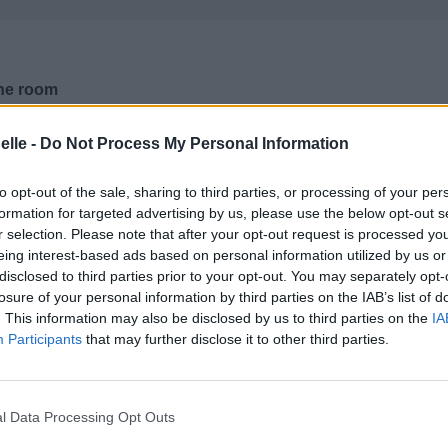
the room
 pièce ?
elle -
Do Not Process My Personal Information
ne
hone,
to opt-out of the sale, sharing to third parties, or processing of your per
world
formation for targeted advertising by us, please use the below opt-out s
onde ?
r selection. Please note that after your opt-out request is processed y
her Alaska
eing interest-based ads based on personal information utilized by us or
llent Alaska,
disclosed to third parties prior to your opt-out. You may separately opt-
's all in her mind
losure of your personal information by third parties on the IAB’s list of
. This information may also be disclosed by us to third parties on the
IA
 tout est dans sa tête,
Participants
that may further disclose it to other third parties.
l Data Processing Opt Outs