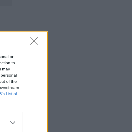
sonal or
ection to
ou may
 personal
out of the
 downstream
B’s List of