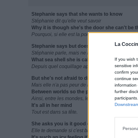
Stephanie says that she wants to know
Stéphanie dit qu'elle veut savoir
Why it is though she's the door she can't be 
Pourquoi, si elle est la porte, elle ne peut être la
La Coccin
Stephanie says but doesn't hang up the pho
Stéphanie parle, mais ne raccroche pas le télép
If you wish 
What sea shell she is calling from across the 
sensitive in
Depuis quel coquillage appelle-t-elle dans le m
confirm you
But she's not afraid to die, the people all cal 
continue se
Mais elle n'a pas peur de la mort, les gens l'appe
information 
Between worlds so the people ask her 'cause it
further disc
participants
Ainsi, entre les mondes, les gens lui demandent si
Downstream 
It's all in her mind
Tout est dans sa tête.
She asks you is it good or bad
Persona
Elle te demande si c'est bien ou mal,
It's such an icy feeling it's so cold in Alaska,