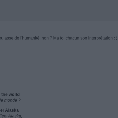
eulasse de l'humanité, non ? Ma foi chacun son interprétation : )
s the world
s le monde ?
 her Alaska
llent Alaska,