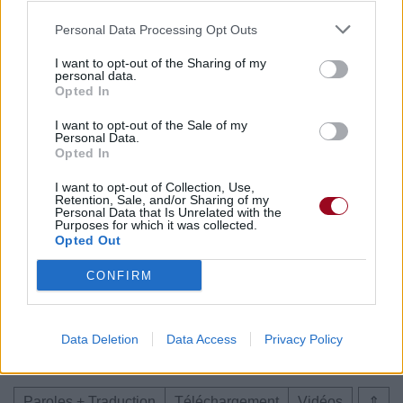
Personal Data Processing Opt Outs
Paroles + Traduction
Téléchargement
Vidéos
⇑
Commentaires
I want to opt-out of the Sharing of my
personal data.
Opted In
Voir la vidéo de «Love Is In The
I want to opt-out of the Sale of my
Air»
Personal Data.
Opted In
I want to opt-out of Collection, Use,
Retention, Sale, and/or Sharing of my
Personal Data that Is Unrelated with the
Purposes for which it was collected.
Opted Out
Concert/Live
Concert/Live
Chanson sans vidéo
CONFIRM
Data Deletion
Data Access
Privacy Policy
Paroles + Traduction
Téléchargement
Vidéos
⇑