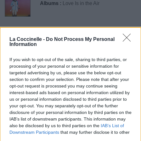
Albums :
Love Is in the Air
Paroles + Traduction
Téléchargement
Vidéos
⇑
La Coccinelle -
Do Not Process My Personal
Information
Commentaires
If you wish to opt-out of the sale, sharing to third parties, or
processing of your personal or sensitive information for
targeted advertising by us, please use the below opt-out
Pour prolonger le plaisir musical :
section to confirm your selection. Please note that after your
opt-out request is processed you may continue seeing
Vous aimez chanter, apprenez la guitare chez
interest-based ads based on personal information utilized by
Télécharger légalement les MP3 sur
us or personal information disclosed to third parties prior to
Télécharger légalement les MP3 ou trouver le CD sur
your opt-out. You may separately opt-out of the further
disclosure of your personal information by third parties on the
Trouver des vinyles et des CD sur
IAB’s list of downstream participants. This information may
Trouver un instrument de musique ou une partition au
also be disclosed by us to third parties on the
IAB’s List of
meilleur prix sur
Downstream Participants
that may further disclose it to other
third parties.