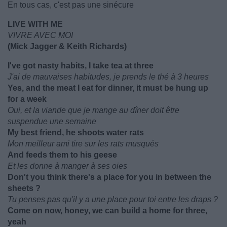
En tous cas, c'est pas une sinécure
LIVE WITH ME
VIVRE AVEC MOI
(Mick Jagger & Keith Richards)
I've got nasty habits, I take tea at three
J'ai de mauvaises habitudes, je prends le thé à 3 heures
Yes, and the meat I eat for dinner, it must be hung up
for a week
Oui, et la viande que je mange au dîner doit être
suspendue une semaine
My best friend, he shoots water rats
Mon meilleur ami tire sur les rats musqués
And feeds them to his geese
Et les donne à manger à ses oies
Don't you think there's a place for you in between the
sheets ?
Tu penses pas qu'il y a une place pour toi entre les draps ?
Come on now, honey, we can build a home for three,
yeah