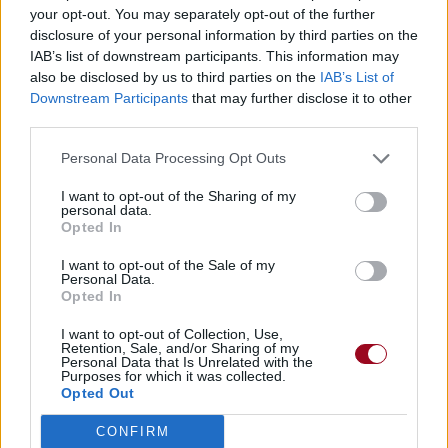
Télécharger légalement les MP3 sur
your opt-out. You may separately opt-out of the further
Télécharger légalement les MP3 ou trouver le CD sur
disclosure of your personal information by third parties on the
IAB’s list of downstream participants. This information may
Trouver des vinyles et des CD sur
also be disclosed by us to third parties on the
IAB’s List of
Trouver un instrument de musique ou une partition au
Downstream Participants
that may further disclose it to other
meilleur prix sur
third parties.
Personal Data Processing Opt Outs
Paroles + Traduction
Téléchargement
Vidéos
⇑
I want to opt-out of the Sharing of my
personal data.
Commentaires
Opted In
Voir la vidéo de «Live With Me»
I want to opt-out of the Sale of my
Personal Data.
Opted In
I want to opt-out of Collection, Use,
Retention, Sale, and/or Sharing of my
Personal Data that Is Unrelated with the
Purposes for which it was collected.
Concert/Live
Chanson sans vidéo
Concert/Live
Opted Out
CONFIRM