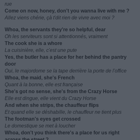
rue
Come on now, honey, don't you wanna live with me ?
Allez viens chérie, çà t'dit rien de vivre avec moi ?
Whoa, the servants they're so helpful, dear
Oh les serviteurs sont si attentionnés, vraiment
The cook she is a whore
La cuisinière, elle, c'est une pute
Yes, the butler has a place for her behind the pantry
door
Oui, le majordome se la tape derrière la porte de l'office
Whoa, the maid, she's French
Quant à la bonne, elle est française
She's got no sense, she's from the Crazy Horse
Elle est dingue, elle vient du Crazy Horse
And when she strips, the chauffeur flips
Et quand elle se déshabille, le chauffeur ne tient plus
The footman's eyes get crossed
Le domestique se met à loucher
Whoa, don't you think there's a place for us right
across the street ?