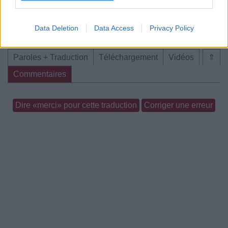
Data Deletion
Data Access
Privacy Policy
Chanson sans vidéo
Concert/Live
Paroles + Traduction
Téléchargement
Vidéos
⇑
Commentaires
Dire «merci» pour cette traduction
Corriger une erreur