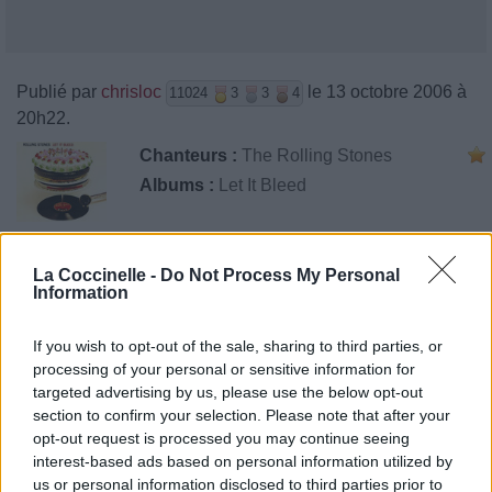
Publié par
chrisloc
le 13 octobre 2006 à
11024
3
3
4
20h22.
Chanteurs :
The Rolling Stones
Albums :
Let It Bleed
La Coccinelle -
Do Not Process My Personal
Paroles + Traduction
Téléchargement
Vidéos
⇑
Information
Commentaires
If you wish to opt-out of the sale, sharing to third parties, or
processing of your personal or sensitive information for
targeted advertising by us, please use the below opt-out
section to confirm your selection. Please note that after your
Pour prolonger le plaisir musical :
opt-out request is processed you may continue seeing
interest-based ads based on personal information utilized by
Vous aimez chanter, apprenez la guitare chez
us or personal information disclosed to third parties prior to