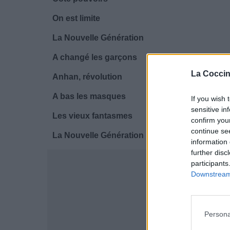
On est limite
La Nouvelle Génération
A changé les garçons
La Coccin
Anhan, révolution
A bas les masques
If you wish 
sensitive in
Les vieux fantasmes
confirm you
continue se
La Nouvelle Génération
information 
further disc
participants
Downstream 
Persona