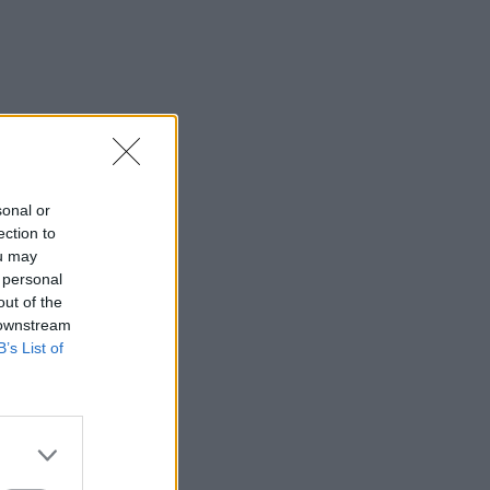
sonal or
ection to
ou may
 personal
out of the
 downstream
B’s List of