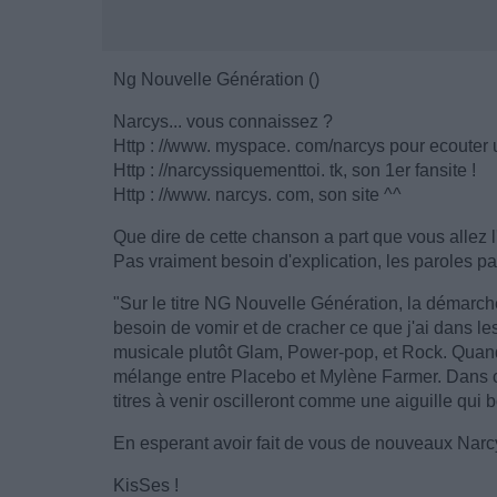
Ng Nouvelle Génération ()
Narcys... vous connaissez ?
Http : //www. myspace. com/narcys pour ecouter 
Http : //narcyssiquementtoi. tk, son 1er fansite !
Http : //www. narcys. com, son site ^^
Que dire de cette chanson a part que vous allez l
Pas vraiment besoin d'explication, les paroles pa
"Sur le titre NG Nouvelle Génération, la démarc
besoin de vomir et de cracher ce que j'ai dans les 
musicale plutôt Glam, Power-pop, et Rock. Quand
mélange entre Placebo et Mylène Farmer. Dans c
titres à venir oscilleront comme une aiguille qui 
En esperant avoir fait de vous de nouveaux Narc
KisSes !