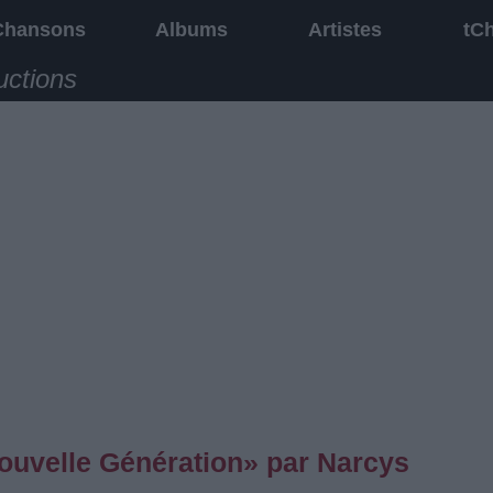
Chansons
Albums
Artistes
tC
uctions
ouvelle Génération» par Narcys