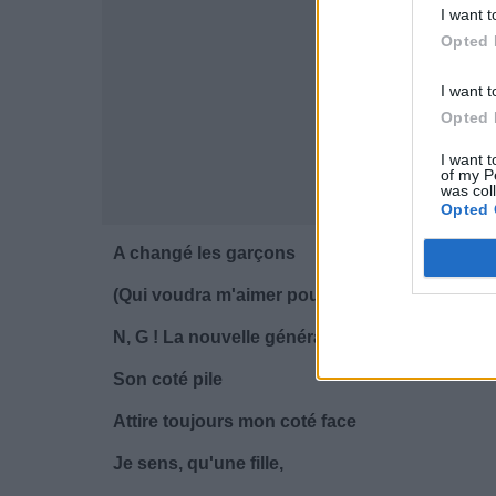
I want t
Opted 
I want t
Opted 
I want t
of my P
was col
Opted 
A changé les garçons
(Qui voudra m'aimer pour moi ce soir... )
N, G ! La nouvelle génération !
Son coté pile
Attire toujours mon coté face
Je sens, qu'une fille,