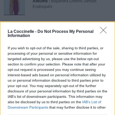
Albums :
Majandra Delfino Jamais
Endisqués
Paroles + Traduction
Téléchargement
Vidéos
⇑
La Coccinelle -
Do Not Process My Personal
Information
Commentaires
If you wish to opt-out of the sale, sharing to third parties, or
processing of your personal or sensitive information for
targeted advertising by us, please use the below opt-out
section to confirm your selection. Please note that after your
Pour prolonger le plaisir musical :
opt-out request is processed you may continue seeing
Vous aimez chanter, apprenez la guitare chez
interest-based ads based on personal information utilized by
Télécharger légalement les MP3 sur
us or personal information disclosed to third parties prior to
Télécharger légalement les MP3 ou trouver le CD sur
your opt-out. You may separately opt-out of the further
disclosure of your personal information by third parties on the
Trouver des vinyles et des CD sur
IAB’s list of downstream participants. This information may
also be disclosed by us to third parties on the
IAB’s List of
Trouver un instrument de musique ou une partition au
Downstream Participants
that may further disclose it to other
meilleur prix sur
third parties.