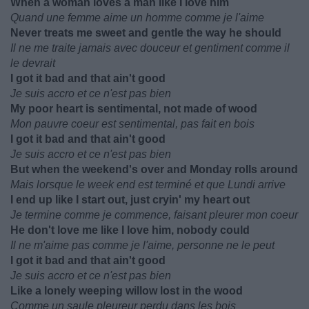
When a woman loves a man like I love him
Quand une femme aime un homme comme je l'aime
Never treats me sweet and gentle the way he should
Il ne me traite jamais avec douceur et gentiment comme il
le devrait
I got it bad and that ain't good
Je suis accro et ce n'est pas bien
My poor heart is sentimental, not made of wood
Mon pauvre coeur est sentimental, pas fait en bois
I got it bad and that ain't good
Je suis accro et ce n'est pas bien
But when the weekend's over and Monday rolls around
Mais lorsque le week end est terminé et que Lundi arrive
I end up like I start out, just cryin' my heart out
Je termine comme je commence, faisant pleurer mon coeur
He don't love me like I love him, nobody could
Il ne m'aime pas comme je l'aime, personne ne le peut
I got it bad and that ain't good
Je suis accro et ce n'est pas bien
Like a lonely weeping willow lost in the wood
Comme un saule pleureur perdu dans les bois