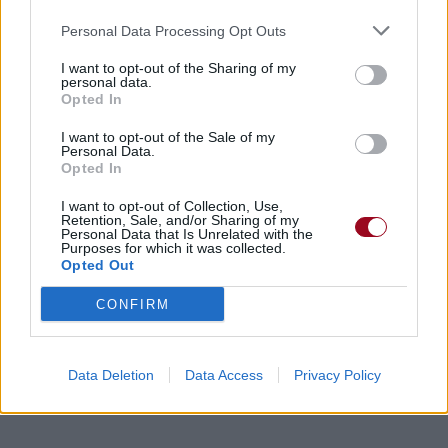
Personal Data Processing Opt Outs
Paroles + Traduction
Téléchargement
Vidéos
⇑
I want to opt-out of the Sharing of my
Commentaires
personal data.
Opted In
Voir la vidéo de «I Got It Bad»
I want to opt-out of the Sale of my
Personal Data.
Opted In
I want to opt-out of Collection, Use,
Retention, Sale, and/or Sharing of my
Personal Data that Is Unrelated with the
Purposes for which it was collected.
Opted Out
CONFIRM
Paroles + Traduction
Téléchargement
Vidéos
⇑
Commentaires
Data Deletion
Data Access
Privacy Policy
Dire «merci» pour cette traduction
Corriger une erreur