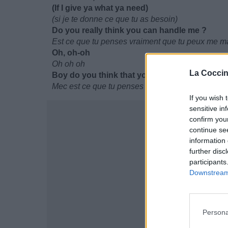
(If I give ya what ya need)
(si je te donne ce que tu as besoin)
Do you really think you can handle me ?
Est ce que tu penses vraiment que tu peux me m
Oh, oh-oh
Oh oh oh
La Coccin
Boy do you think that you can handle me ?
Mec est ce que tu penses que tu peux me manipu
If you wish 
sensitive in
confirm you
continue se
information 
further disc
participants
Downstream 
Persona