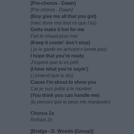
[Pre-chorus - Dawn]
[Pre-chorus - Dawn]
(Boy give me all that you got)
(mec done moi tout ce que t'as)
Gotta make it hot for me
Fait le chaud pour moi
(Keep it comin' don't stop)
( je le garde en arrivant n'arrete pas)
I hope that you're ready
J'espere que tu es prêt
(I hear what you're sayin')
( j'entend que tu dis)
Cause I'm about to show you
Car je suis prête à te montrer
(You think you can handle me)
(tu penses que tu peux me manipuler)
Chorus 2x
Refrain 2x
[Bridge - D. Woods (Group)]