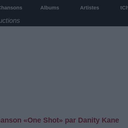
Chansons
Albums
Artistes
tC
uctions
chanson «One Shot» par Danity Kane