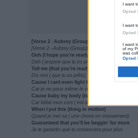
I want t
Opted 
I want t
Opted 
[Verse 2 - Aubrey (Group)]
I want t
[Verse 2 - Aubrey (Group)]
of my P
was col
Ooh (I hope you're ready)
Opted 
Ooh ( jespere que tu es prêt)
Tell me (that you're ready)
Dis moi ( que tu es prêts)
Cause I cant even fight it no more
Car je ne peux même le combattre
Cause baby my body (is like a potion)
Car bébé mon cors ( est comme une potion)
When I put this (thing in motion)
Quand je met sa ( une chose en mouvement)
Guaranteed that you'll be beggin' for more
Je te garantis que tu comencera pour plus