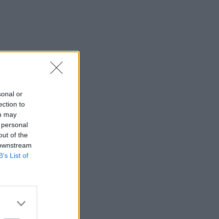
sonal or
ection to
ou may
 personal
out of the
 downstream
B’s List of