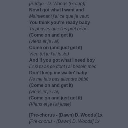
[Bridge - D. Woods (Group)]
Now I got what I want and
Maintenant j'ai ce que je veux
You think you're ready baby
Tu penses que t'es prêt bébé
(Come on and get it)
(viens et je l'ai)
Come on (and just get it)
Vien (et je l'ai juste)
And if you got what I need boy
Et si tu as ce dont j'ai besoin mec
Don't keep me waitin' baby
Ne me fais pas attendre bébé
(Come on and get it)
(viens et je l'ai)
(Come on and just get it)
(Viens et je l'ai juste)
[Pre-chorus - (Dawn) D. Woods]1x
[Pre-chorus - (Dawn) D. Woods] 1x