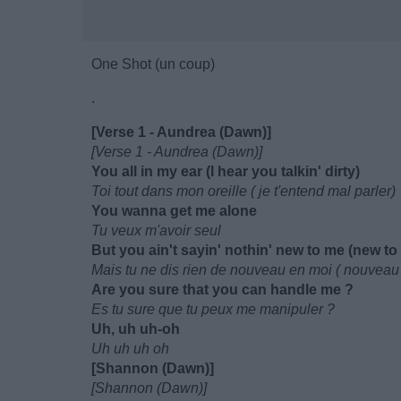
One Shot (un coup)
.
[Verse 1 - Aundrea (Dawn)]
[Verse 1 - Aundrea (Dawn)]
You all in my ear (I hear you talkin' dirty)
Toi tout dans mon oreille ( je t'entend mal parler)
You wanna get me alone
Tu veux m'avoir seul
But you ain't sayin' nothin' new to me (new to
Mais tu ne dis rien de nouveau en moi ( nouveau
Are you sure that you can handle me ?
Es tu sure que tu peux me manipuler ?
Uh, uh uh-oh
Uh uh uh oh
[Shannon (Dawn)]
[Shannon (Dawn)]