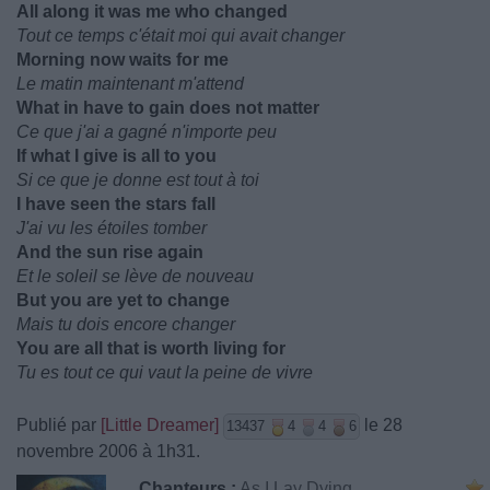
All along it was me who changed
Tout ce temps c'était moi qui avait changer
Morning now waits for me
Le matin maintenant m'attend
What in have to gain does not matter
Ce que j'ai a gagné n'importe peu
If what I give is all to you
Si ce que je donne est tout à toi
I have seen the stars fall
J'ai vu les étoiles tomber
And the sun rise again
Et le soleil se lève de nouveau
But you are yet to change
Mais tu dois encore changer
You are all that is worth living for
Tu es tout ce qui vaut la peine de vivre
Publié par
[Little Dreamer]
le 28
13437
4
4
6
novembre 2006 à 1h31.
Chanteurs :
As I Lay Dying