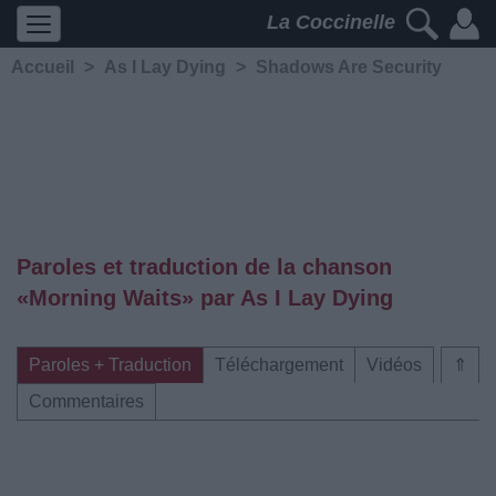
La Coccinelle
Accueil
>
As I Lay Dying
>
Shadows Are Security
Paroles et traduction de la chanson
«Morning Waits» par As I Lay Dying
Paroles + Traduction
Téléchargement
Vidéos
⇑
Commentaires