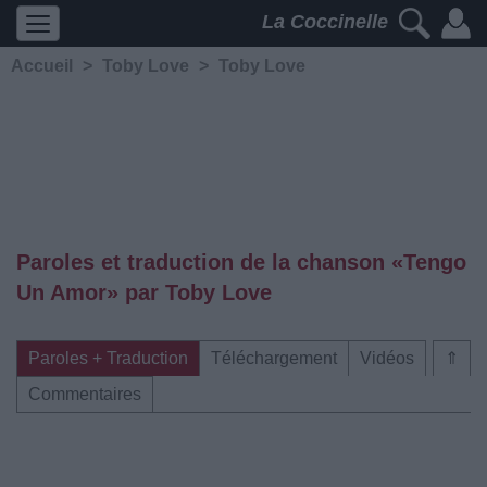
La Coccinelle
Accueil
>
Toby Love
>
Toby Love
Paroles et traduction de la chanson «Tengo
Un Amor» par Toby Love
Paroles + Traduction
Téléchargement
Vidéos
⇑
Commentaires