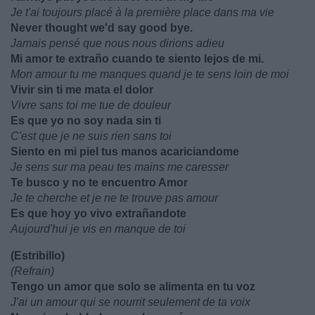
Je t'ai toujours placé à la première place dans ma vie
Never thought we'd say good bye.
Jamais pensé que nous nous dirions adieu
Mi amor te extraño cuando te siento lejos de mi.
Mon amour tu me manques quand je te sens loin de moi
Vivir sin ti me mata el dolor
Vivre sans toi me tue de douleur
Es que yo no soy nada sin ti
C'est que je ne suis rien sans toi
Siento en mi piel tus manos acariciandome
Je sens sur ma peau tes mains me caresser
Te busco y no te encuentro Amor
Je te cherche et je ne te trouve pas amour
Es que hoy yo vivo extrañandote
Aujourd'hui je vis en manque de toi
(Estribillo)
(Refrain)
Tengo un amor que solo se alimenta en tu voz
J'ai un amour qui se nourrit seulement de ta voix