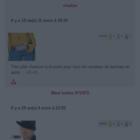
chailya
Il y a 19 an(s) 11 mois à 19:19
6828
2
4
7
Très jolie chanson à écouter pour tous les amateur de bachata et
autre ... <3 <3
West Indies 971/972
Il y a 19 an(s) 4 mois à 21:55
5906
2
3
5