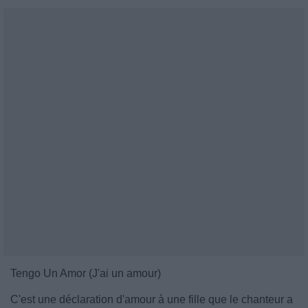
Tengo Un Amor (J'ai un amour)
C'est une déclaration d'amour à une fille que le chanteur a