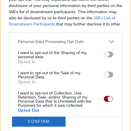
disclosure of your personal information by third parties on the
Chanteurs :
Toby Love
IAB’s list of downstream participants. This information may
Albums :
Toby Love
also be disclosed by us to third parties on the
IAB’s List of
Downstream Participants
that may further disclose it to other
third parties.
Personal Data Processing Opt Outs
Paroles + Traduction
Téléchargement
Vidéos
⇑
I want to opt-out of the Sharing of my
Commentaires
personal data.
Opted In
I want to opt-out of the Sale of my
Personal Data.
Opted In
Pour prolonger le plaisir musical :
I want to opt-out of Collection, Use,
Retention, Sale, and/or Sharing of my
Vous aimez chanter, apprenez la guitare chez
Personal Data that Is Unrelated with the
Télécharger légalement les MP3 sur
Purposes for which it was collected.
Télécharger légalement les MP3 ou trouver le CD sur
Opted Out
CONFIRM
Trouver des vinyles et des CD sur
Trouver un instrument de musique ou une partition au