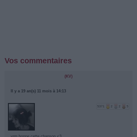
Vos commentaires
(KV)
Il y a 19 an(s) 11 mois à 14:13
5371
2
2
5
vrm bonne cette chanson <3