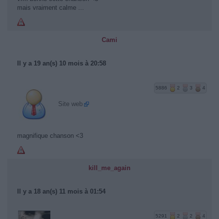
mais vraiment calme ...
Cami
Il y a 19 an(s) 10 mois à 20:58
5886
2
3
4
Site web
magnifique chanson <3
kill_me_again
Il y a 18 an(s) 11 mois à 01:54
5291
2
2
4