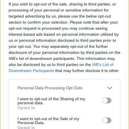
Voir la vidéo de «Divine
If you wish to opt-out of the sale, sharing to third parties, or
Intervention»
processing of your personal or sensitive information for
targeted advertising by us, please use the below opt-out
section to confirm your selection. Please note that after your
opt-out request is processed you may continue seeing
interest-based ads based on personal information utilized by
us or personal information disclosed to third parties prior to
your opt-out. You may separately opt-out of the further
Concert/Live
Concert/Live
Concert/Live
disclosure of your personal information by third parties on the
IAB’s list of downstream participants. This information may
Paroles + Traduction
Téléchargement
Vidéos
⇑
also be disclosed by us to third parties on the
IAB’s List of
Downstream Participants
that may further disclose it to other
Commentaires
third parties.
Personal Data Processing Opt Outs
Dire «merci» pour cette traduction
Corriger une erreur
I want to opt-out of the Sharing of my
personal data.
Opted In
I want to opt-out of the Sale of my
Personal Data.
Opted In