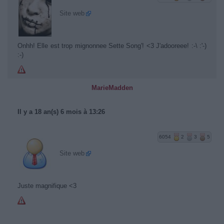
Site web
Onhh! Elle est trop mignonnee Sette Song'! <3 J'adooreee! :-\ :'-)
:-)
MarieMadden
Il y a 18 an(s) 6 mois à 13:26
6054
2
3
5
Site web
Juste magnifique <3