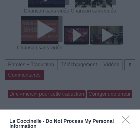
Chanson sans vidéo
Chanson sans vidéo
Chanson sans vidéo
Paroles + Traduction
Téléchargement
Vidéos
⇑
Commentaires
Dire «merci» pour cette traduction
Corriger une erreur
La Coccinelle -
Do Not Process My Personal
Information