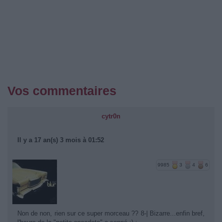
Vos commentaires
cytr0n
Il y a 17 an(s) 3 mois à 01:52
9985
3
4
6
Non de non, rien sur ce super morceau ?? 8-| Bizarre...enfin bref,