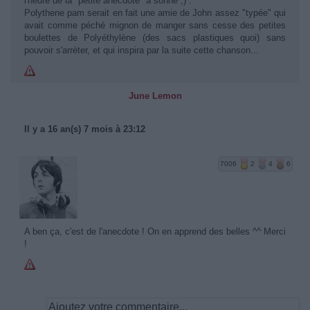
l'heure de la "petite anecdote" a sonné ;) :
Polythene pam serait en fait une amie de John assez "typée" qui
avait comme péché mignon de manger sans cesse des petites
boulettes de Polyéthylène (des sacs plastiques quoi) sans
pouvoir s'arrèter, et qui inspira par la suite cette chanson...
June Lemon
Il y a 16 an(s) 7 mois à 23:12
7006
2
4
6
A ben ça, c'est de l'anecdote ! On en apprend des belles ^^ Merci
!