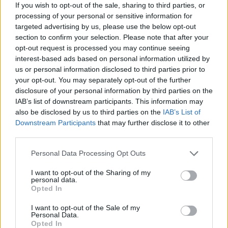
If you wish to opt-out of the sale, sharing to third parties, or
Voir la vidéo de «Without You»
processing of your personal or sensitive information for
targeted advertising by us, please use the below opt-out
section to confirm your selection. Please note that after your
opt-out request is processed you may continue seeing
interest-based ads based on personal information utilized by
us or personal information disclosed to third parties prior to
Clip vidéo
your opt-out. You may separately opt-out of the further
disclosure of your personal information by third parties on the
IAB’s list of downstream participants. This information may
also be disclosed by us to third parties on the
IAB’s List of
Downstream Participants
that may further disclose it to other
third parties.
Concert/Live
Personal Data Processing Opt Outs
Paroles + Traduction
Téléchargement
Vidéos
⇑
I want to opt-out of the Sharing of my
personal data.
Commentaires
Opted In
I want to opt-out of the Sale of my
Dire «merci» pour cette traduction
Corriger une erreur
Personal Data.
Opted In