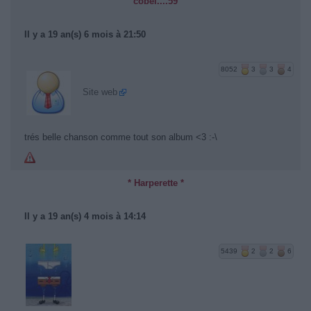
cobel....59
Il y a 19 an(s) 6 mois à 21:50
8052
3
3
4
Site web
trés belle chanson comme tout son album <3 :-\
* Harperette *
Il y a 19 an(s) 4 mois à 14:14
5439
2
2
6