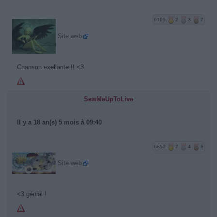
6105
2
3
7
Site web
Chanson exellante !! <3
SewMeUpToLive
Il y a 18 an(s) 5 mois à 09:40
6852
2
4
6
Site web
<3 génial !