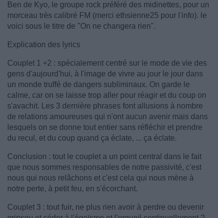
Ben de Kyo, le groupe rock préféré des midinettes, pour un
morceau très calibré FM (merci ethsienne25 pour l'info). le
voici sous le titre de "On ne changera rien".
Explication des lyrics
Couplet 1 +2 : spécialement centré sur le mode de vie des
gens d'aujourd'hui, à l'image de vivre au jour le jour dans
un monde truffé de dangers subliminaux. On garde le
calme, car on se laisse trop aller pour réagir et du coup on
s'avachit. Les 3 dernière phrases font allusions à nombre
de relations amoureuses qui n'ont aucun avenir mais dans
lesquels on se donne tout entier sans réfléchir et prendre
du recul, et du coup quand ça éclate, ... ça éclate.
Conclusion : tout le couplet a un point central dans le fait
que nous sommes responsables de notre passivité, c'est
nous qui nous relâchons et c'est cela qui nous mène à
notre perte, à petit feu, en s'écorchant.
Couplet 3 : tout fuir, ne plus rien avoir à perdre ou devenir
gripsou et céder à l'égoïsme et l'orgueil continuellement ?