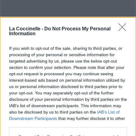
La Coccinelle -
Do Not Process My Personal
Information
If you wish to opt-out of the sale, sharing to third parties, or
processing of your personal or sensitive information for
targeted advertising by us, please use the below opt-out
section to confirm your selection. Please note that after your
opt-out request is processed you may continue seeing
interest-based ads based on personal information utilized by
Publié par
Paul151
le 15 janvier 2007 à
11184
3
4
7
us or personal information disclosed to third parties prior to
15h01.
your opt-out. You may separately opt-out of the further
Chanteurs :
Pleymo
disclosure of your personal information by third parties on the
IAB’s list of downstream participants. This information may
Albums :
Rock
also be disclosed by us to third parties on the
IAB’s List of
Downstream Participants
that may further disclose it to other
third parties.