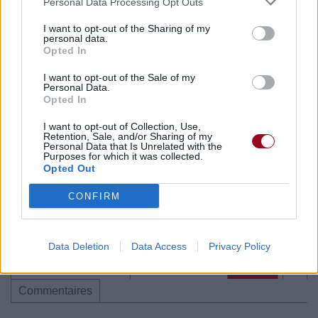
Personal Data Processing Opt Outs
Paroles + Traduction
Téléchargement
Vidéos
⇑
Commentaires
I want to opt-out of the Sharing of my
personal data.
Opted In
I want to opt-out of the Sale of my
Personal Data.
Pour prolonger le plaisir musical :
Opted In
Vous aimez chanter, apprenez la guitare chez
I want to opt-out of Collection, Use,
Retention, Sale, and/or Sharing of my
Télécharger légalement les MP3 sur
Personal Data that Is Unrelated with the
Télécharger légalement les MP3 ou trouver le CD sur
Purposes for which it was collected.
Opted Out
Trouver des vinyles et des CD sur
CONFIRM
Trouver un instrument de musique ou une partition au
meilleur prix sur
Data Deletion
Data Access
Privacy Policy
Paroles + Traduction
Téléchargement
Vidéos
⇑
Commentaires