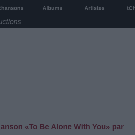
Chansons
Albums
Artistes
tC
uctions
chanson «To Be Alone With You» par