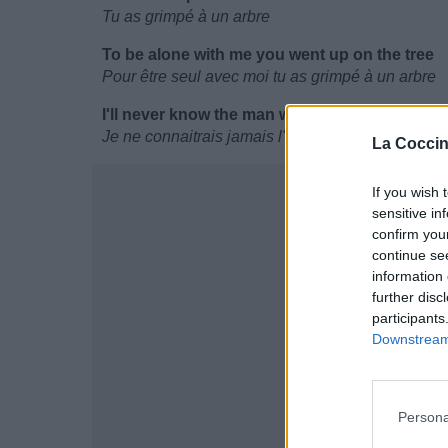
Tu as grimpé à un arbre
To be alone with me you went up on the tree
Pour être seul avec moi tu as grimpé à un arbre
I'll never know the man who loved me
Je ne connaitrais jamais l'homme qui m'aimait
La Coccin
If you wish 
sensitive in
confirm you
continue se
information 
further disc
participants
Downstream 
Persona