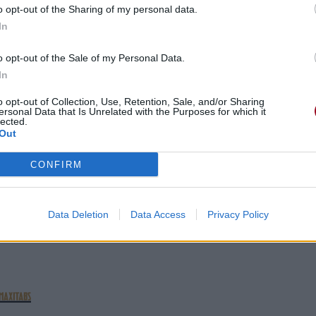
o opt-out of the Sharing of my personal data.
In
o opt-out of the Sale of my Personal Data.
In
le 18 février 2007 à 16h49.
5
o opt-out of Collection, Use, Retention, Sale, and/or Sharing
ersonal Data that Is Unrelated with the Purposes for which it
lected.
Out
CONFIRM
éos
Commentaires
Data Deletion
Data Access
Privacy Policy