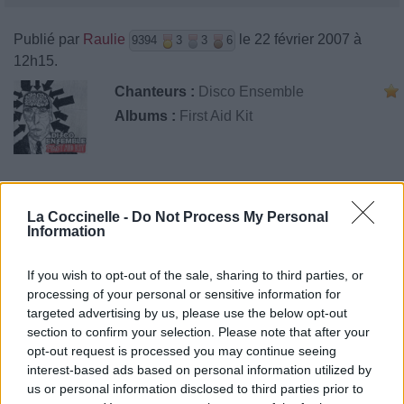
Publié par
Raulie
le 22 février 2007 à
9394
3
3
6
12h15.
Chanteurs :
Disco Ensemble
Albums :
First Aid Kit
Paroles + Traduction
Téléchargement
Vidéos
⇑
La Coccinelle -
Do Not Process My Personal
Information
Commentaires
If you wish to opt-out of the sale, sharing to third parties, or
processing of your personal or sensitive information for
targeted advertising by us, please use the below opt-out
Pour prolonger le plaisir musical :
section to confirm your selection. Please note that after your
opt-out request is processed you may continue seeing
Vous aimez chanter, apprenez la guitare chez
interest-based ads based on personal information utilized by
Télécharger légalement les MP3 sur
us or personal information disclosed to third parties prior to
Télécharger légalement les MP3 ou trouver le CD sur