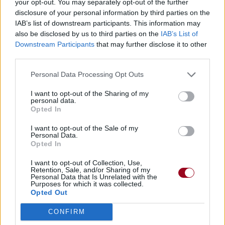
your opt-out. You may separately opt-out of the further
disclosure of your personal information by third parties on the
Trouver des vinyles et des CD sur
IAB’s list of downstream participants. This information may
Trouver un instrument de musique ou une partition au
also be disclosed by us to third parties on the
IAB’s List of
meilleur prix sur
Downstream Participants
that may further disclose it to other
third parties.
Personal Data Processing Opt Outs
Paroles + Traduction
Téléchargement
Vidéos
⇑
Commentaires
I want to opt-out of the Sharing of my
personal data.
Opted In
Paroles + Traduction
Téléchargement
Vidéos
⇑
I want to opt-out of the Sale of my
Personal Data.
Commentaires
Opted In
I want to opt-out of Collection, Use,
Retention, Sale, and/or Sharing of my
Dire «merci» pour cette traduction
Corriger une erreur
Personal Data that Is Unrelated with the
Purposes for which it was collected.
Opted Out
CONFIRM