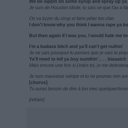
We be sippin on some syrup and spray up ya
Je suis de Houston idiote, tu sais ce que t'as a fa
On va tizzer du sirop et faire péter ton clan
I don't know why you think I wanna rape ya b
But then again if I was you, I would hate me t
I'm a badass bitch and ya'll can't get nuthin'
Je ne sais pourquoi tu penses que je vais te piq
Ya'll need to tell ya boy sumthin'... . . biaaatch 
Mais encore une fois si j'etais toi, je me detester
Je suis mauvaise salope et tu ne pourras rien avo
[chorus]
Tu auras besoin de dire à ton mec quelquechos
[refrain]