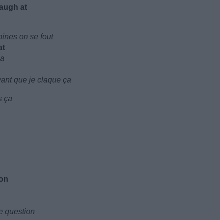
laugh at
ines on se fout
at
ça
ant que je claque ça
s ça
ion
e question