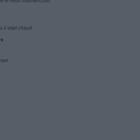
ne le veux vraiment pas
 il etait chaud
re
rare