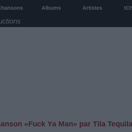
Chansons
Albums
Artistes
tC
uctions
chanson «Fuck Ya Man» par Tila Tequil