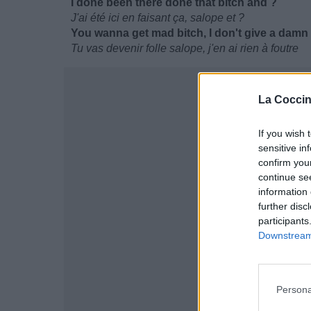
I done been there done that bitch and ?
J'ai été ici en faisant ça, salope et ?
You wanna get mad bitch, I don't give a damn
Tu vas devenir folle salope, j'en ai rien à foutre
La Coccin
If you wish 
sensitive in
confirm you
continue se
information 
further disc
participants
Downstream 
Persona