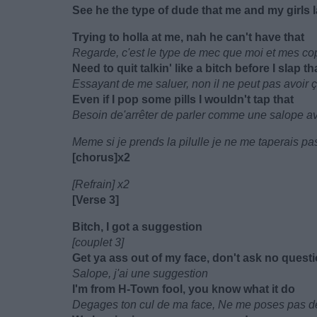
See he the type of dude that me and my girls 
Trying to holla at me, nah he can't have that
Regarde, c'est le type de mec que moi et mes cop
Need to quit talkin' like a bitch before I slap th
Essayant de me saluer, non il ne peut pas avoir 
Even if I pop some pills I wouldn't tap that
Besoin de'arrêter de parler comme une salope av
Meme si je prends la pilulle je ne me taperais pa
[chorus]x2
[Refrain] x2
[Verse 3]
Bitch, I got a suggestion
[couplet 3]
Get ya ass out of my face, don't ask no quest
Salope, j'ai une suggestion
I'm from H-Town fool, you know what it do
Degages ton cul de ma face, Ne me poses pas d