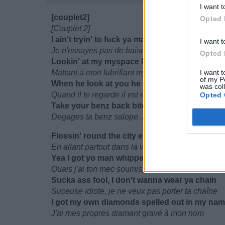
I want t
[couplet2]
Opted 
[Couplet 2]
I ain't tryin' to fuck ya man
I want t
Je n'essayes pas de baiser ton mec
Opted 
Lookin' at my myspace lotion in his hand
Mattant à mon lubrifiant myspace dans ses main
I want t
of my P
When he look at you he be thinkin' about me
was col
Quand il te regarde il est en train pense à moi
Opted 
Take your benz back bitch, now I got the key
Degages ta benz salope, maintenant j'ai la clé
Flossin' round the city errbody know my nam
En allant partout dans la ville tout le monde co
Yea I got yo man whipped, bitch with no game
Ouais j'ai ton mec soumis, salope sans jeu
Sucka ass fool, I don't wanna wear ya chain
Suceuse idiote, je ne veux pas porter ta chaîne
I got my own diamonds spelled out in my na
J'ai mes propres diamant gravé à mon nom