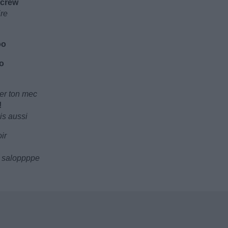
 crew
ire
oo
oo
uer ton mec
!
ais aussi
ir
e saloppppe