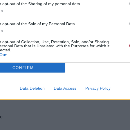
o opt-out of the Sharing of my personal data.
In
o opt-out of the Sale of my Personal Data.
In
s
o opt-out of Collection, Use, Retention, Sale, and/or Sharing
ersonal Data that Is Unrelated with the Purposes for which it
lected.
Out
CONFIRM
e
nnait mon nom
Data Deletion
Data Access
Privacy Policy
me