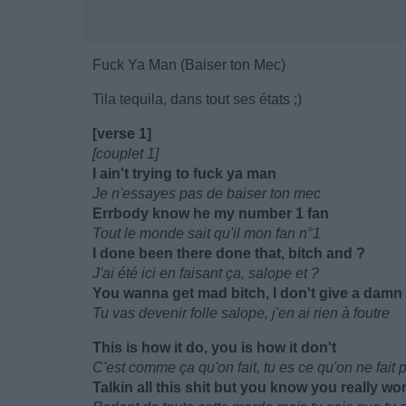
Fuck Ya Man (Baiser ton Mec)
Tila tequila, dans tout ses états ;)
[verse 1]
[couplet 1]
I ain't trying to fuck ya man
Je n'essayes pas de baiser ton mec
Errbody know he my number 1 fan
Tout le monde sait qu'il mon fan n°1
I done been there done that, bitch and ?
J'ai été ici en faisant ça, salope et ?
You wanna get mad bitch, I don't give a damn
Tu vas devenir folle salope, j'en ai rien à foutre
This is how it do, you is how it don't
C'est comme ça qu'on fait, tu es ce qu'on ne fait 
Talkin all this shit but you know you really won