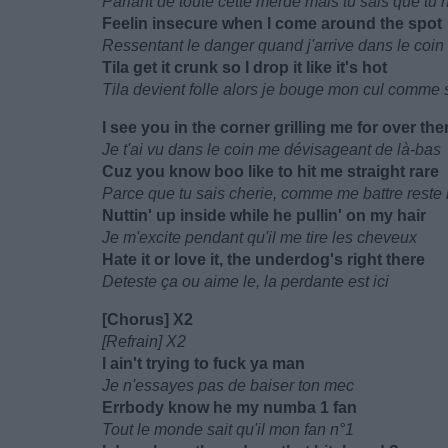
Parlant de toute cette merde mais tu sais que tu 
Feelin insecure when I come around the spot
Ressentant le danger quand j'arrive dans le coin
Tila get it crunk so I drop it like it's hot
Tila devient folle alors je bouge mon cul comme si
I see you in the corner grilling me for over the
Je t'ai vu dans le coin me dévisageant de là-bas
Cuz you know boo like to hit me straight rare
Parce que tu sais cherie, comme me battre reste 
Nuttin' up inside while he pullin' on my hair
Je m'excite pendant qu'il me tire les cheveux
Hate it or love it, the underdog's right there
Deteste ça ou aime le, la perdante est ici
[Chorus] X2
[Refrain] X2
I ain't trying to fuck ya man
Je n'essayes pas de baiser ton mec
Errbody know he my numba 1 fan
Tout le monde sait qu'il mon fan n°1