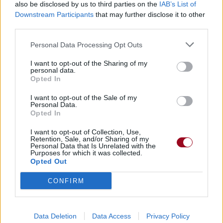
Voir la vidéo de «We Don't
also be disclosed by us to third parties on the
IAB’s List of
Downstream Participants
that may further disclose it to other
Celebrate Sundays»
third parties.
Personal Data Processing Opt Outs
I want to opt-out of the Sharing of my
personal data.
Opted In
I want to opt-out of the Sale of my
Personal Data.
Paroles + Traduction
Téléchargement
Vidéos
⇑
Opted In
Commentaires
I want to opt-out of Collection, Use,
Retention, Sale, and/or Sharing of my
Personal Data that Is Unrelated with the
Purposes for which it was collected.
Dire «merci» pour cette traduction
Corriger une erreur
Opted Out
CONFIRM
Data Deletion
Data Access
Privacy Policy