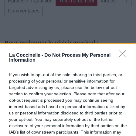
Paroles + Traduction
Téléchargement
Vidéos
⇑
Commentaires
Pour prolonger le plaisir musical :
Vous aimez chanter, apprenez la guitare chez
La Coccinelle -
Do Not Process My Personal
Télécharger légalement les MP3 sur
Information
Télécharger légalement les MP3 ou trouver le CD sur
If you wish to opt-out of the sale, sharing to third parties, or
Trouver des vinyles et des CD sur
processing of your personal or sensitive information for
Trouver un instrument de musique ou une partition au
targeted advertising by us, please use the below opt-out
meilleur prix sur
section to confirm your selection. Please note that after your
opt-out request is processed you may continue seeing
interest-based ads based on personal information utilized by
us or personal information disclosed to third parties prior to
Paroles + Traduction
Téléchargement
Vidéos
⇑
your opt-out. You may separately opt-out of the further
Commentaires
disclosure of your personal information by third parties on the
IAB’s list of downstream participants. This information may