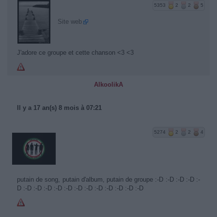
5353
2
2
5
Site web
J'adore ce groupe et cette chanson <3 <3
AlkoolikA
Il y a 17 an(s) 8 mois à 07:21
5274
2
2
4
putain de song, putain d'album, putain de groupe :-D :-D :-D :-D :-
D :-D :-D :-D :-D :-D :-D :-D :-D :-D :-D :-D :-D