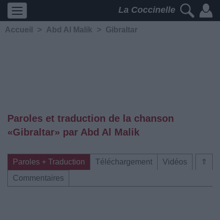
La Coccinelle
Accueil
>
Abd Al Malik
>
Gibraltar
Paroles et traduction de la chanson
«Gibraltar» par Abd Al Malik
Paroles + Traduction
Téléchargement
Vidéos
⇑
Commentaires