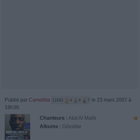
Publié par
Camellita
le 23 mars 2007 à
11693
4
4
7
18h39.
Chanteurs :
Abd Al Malik
Albums :
Gibraltar