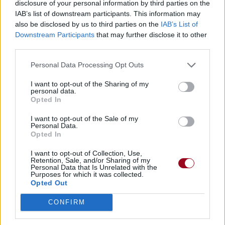
disclosure of your personal information by third parties on the
Commentaires
IAB’s list of downstream participants. This information may
also be disclosed by us to third parties on the
IAB’s List of
Voir la vidéo de «Gibraltar»
Downstream Participants
that may further disclose it to other
third parties.
Personal Data Processing Opt Outs
Concert/Live
Concert/Live
I want to opt-out of the Sharing of my
personal data.
Opted In
I want to opt-out of the Sale of my
Personal Data.
Opted In
Paroles + Traduction
Téléchargement
Vidéos
⇑
I want to opt-out of Collection, Use,
Retention, Sale, and/or Sharing of my
Personal Data that Is Unrelated with the
Commentaires
Purposes for which it was collected.
Opted Out
Dire «merci» pour cette traduction
Corriger une erreur
CONFIRM