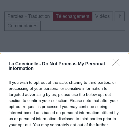
Paroles + Traduction
Téléchargement
Vidéos
⇑
Commentaires
Pour prolonger le plaisir musical :
La Coccinelle -
Do Not Process My Personal
Vous aimez chanter, apprenez la guitare chez
Information
Télécharger légalement les MP3 sur
Télécharger légalement les MP3 ou trouver le CD sur
If you wish to opt-out of the sale, sharing to third parties, or
processing of your personal or sensitive information for
Trouver des vinyles et des CD sur
targeted advertising by us, please use the below opt-out
Trouver un instrument de musique ou une partition au
section to confirm your selection. Please note that after your
meilleur prix sur
opt-out request is processed you may continue seeing
interest-based ads based on personal information utilized by
us or personal information disclosed to third parties prior to
Paroles + Traduction
Téléchargement
Vidéos
⇑
your opt-out. You may separately opt-out of the further