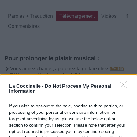
Paroles + Traduction
Téléchargement
Vidéos
⇑
Commentaires
Pour prolonger le plaisir musical :
Vous aimez chanter, apprenez la guitare chez
Télécharger légalement les MP3 sur
Télécharger légalement les MP3 ou trouver le CD sur
La Coccinelle -
Do Not Process My Personal
Information
Trouver des vinyles et des CD sur
Trouver un instrument de musique ou une partition au
If you wish to opt-out of the sale, sharing to third parties, or
meilleur prix sur
processing of your personal or sensitive information for
targeted advertising by us, please use the below opt-out
section to confirm your selection. Please note that after your
Paroles + Traduction
Téléchargement
Vidéos
⇑
opt-out request is processed you may continue seeing