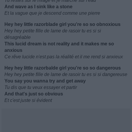
Tu restes sur le rivage et je marche sur l'eau
And wave as I sink like a stone
Et la vague que je descend comme une pierre
Hey hey little razorblade girl you're so so obnoxious
Hey hey petite fille de lame de rasoir tu es si si
désagréable
This lucid dream is not reality and it makes me so
anxious
Ce rêve lucide n'est pas la réalité et il me rend si anxieux
Hey hey little razorbalde girl you're so so dangerous
Hey hey petite fille de lame de rasoir tu es si si dangereuse
You say you wanna try and get away
Tu dis que tu veux essayer et partir
And that's just so obvious
Et c'est juste si évident