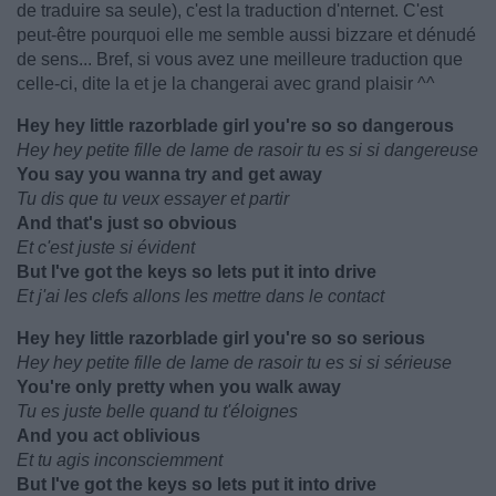
de traduire sa seule), c'est la traduction d'nternet. C'est
peut-être pourquoi elle me semble aussi bizzare et dénudé
de sens... Bref, si vous avez une meilleure traduction que
celle-ci, dite la et je la changerai avec grand plaisir ^^
Hey hey little razorblade girl you're so so dangerous
Hey hey petite fille de lame de rasoir tu es si si dangereuse
You say you wanna try and get away
Tu dis que tu veux essayer et partir
And that's just so obvious
Et c'est juste si évident
But I've got the keys so lets put it into drive
Et j'ai les clefs allons les mettre dans le contact
Hey hey little razorblade girl you're so so serious
Hey hey petite fille de lame de rasoir tu es si si sérieuse
You're only pretty when you walk away
Tu es juste belle quand tu t'éloignes
And you act oblivious
Et tu agis inconsciemment
But I've got the keys so lets put it into drive