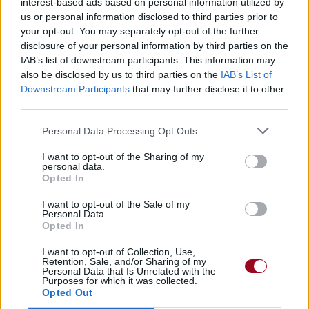
interest-based ads based on personal information utilized by
Commentaires
us or personal information disclosed to third parties prior to
your opt-out. You may separately opt-out of the further
Voir la vidéo de «Little
disclosure of your personal information by third parties on the
IAB’s list of downstream participants. This information may
Razorblade»
also be disclosed by us to third parties on the
IAB’s List of
Downstream Participants
that may further disclose it to other
third parties.
Personal Data Processing Opt Outs
Concert/Live
Concert/Live
Concert/Live
I want to opt-out of the Sharing of my
personal data.
Opted In
I want to opt-out of the Sale of my
Personal Data.
Opted In
Paroles + Traduction
Téléchargement
Vidéos
⇑
I want to opt-out of Collection, Use,
Retention, Sale, and/or Sharing of my
Personal Data that Is Unrelated with the
Commentaires
Purposes for which it was collected.
Opted Out