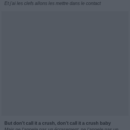
Et j'ai les clefs allons les mettre dans le contact
But don't call it a crush, don't call it a crush baby
Mais ne l'appele pas un écrasement, ne l'appele pas un