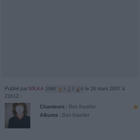
Publié par
M!LKA
le 26 mars 2007 à
10997
3
3
6
21h12.
Chanteurs :
Ben Kweller
Albums :
Ben Kweller