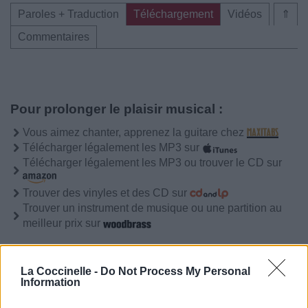
Paroles + Traduction
Téléchargement
Vidéos
⇑
Commentaires
Pour prolonger le plaisir musical :
Vous aimez chanter, apprenez la guitare chez
Télécharger légalement les MP3 sur
Télécharger légalement les MP3 ou trouver le CD sur
Trouver des vinyles et des CD sur
Trouver un instrument de musique ou une partition au
meilleur prix sur
Paroles + Traduction
Téléchargement
Vidéos
⇑
La Coccinelle -
Do Not Process My Personal
Information
Commentaires