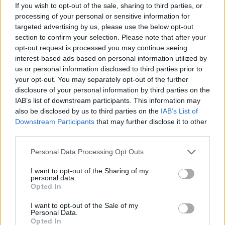
If you wish to opt-out of the sale, sharing to third parties, or
Voir la vidéo de «Sundress»
processing of your personal or sensitive information for
targeted advertising by us, please use the below opt-out
section to confirm your selection. Please note that after your
opt-out request is processed you may continue seeing
interest-based ads based on personal information utilized by
Concert/Live
Concert/Live
us or personal information disclosed to third parties prior to
your opt-out. You may separately opt-out of the further
disclosure of your personal information by third parties on the
IAB’s list of downstream participants. This information may
also be disclosed by us to third parties on the
IAB’s List of
Downstream Participants
that may further disclose it to other
third parties.
Paroles + Traduction
Téléchargement
Vidéos
⇑
Personal Data Processing Opt Outs
Commentaires
I want to opt-out of the Sharing of my
personal data.
Opted In
Dire «merci» pour cette traduction
Corriger une erreur
I want to opt-out of the Sale of my
Personal Data.
Opted In