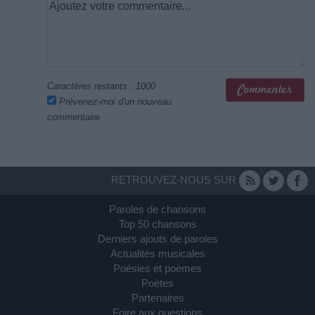
Caractères restants :
1000
Prévenez-moi d'un nouveau
commentaire
RETROUVEZ-NOUS SUR
Paroles de chansons
Top 50 chansons
Derniers ajouts de paroles
Actualités musicales
Poésies et poèmes
Poètes
Partenaires
Foire aux questions