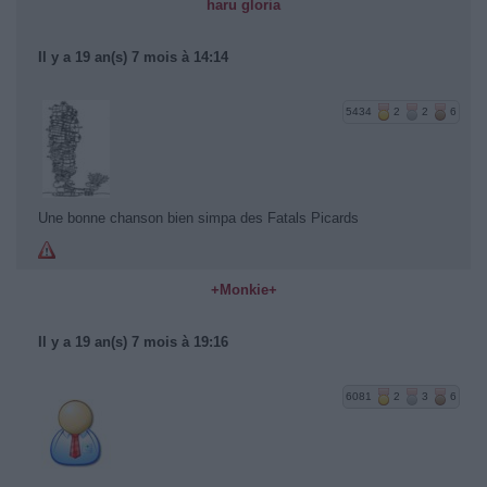
haru gloria
Il y a 19 an(s) 7 mois à 14:14
5434
2
2
6
Une bonne chanson bien simpa des Fatals Picards
+Monkie+
Il y a 19 an(s) 7 mois à 19:16
6081
2
3
6