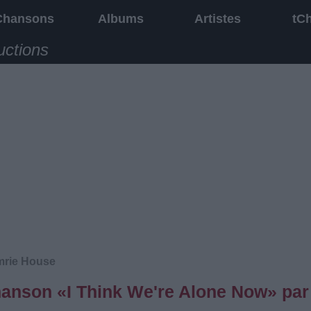
Chansons
Albums
Artistes
tC
uctions
mrie House
chanson «I Think We're Alone Now» par