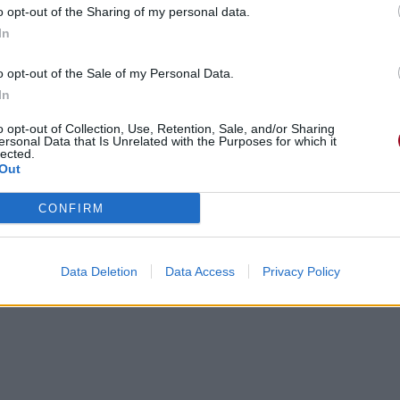
o opt-out of the Sharing of my personal data.
In
o opt-out of the Sale of my Personal Data.
In
o opt-out of Collection, Use, Retention, Sale, and/or Sharing
ersonal Data that Is Unrelated with the Purposes for which it
lected.
Out
CONFIRM
t de faire
Data Deletion
Data Access
Privacy Policy