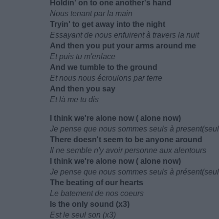
Holdin' on to one another's hand
Nous tenant par la main
Tryin' to get away into the night
Essayant de nous enfuirent à travers la nuit
And then you put your arms around me
Et puis tu m'enlace
And we tumble to the ground
Et nous nous écroulons par terre
And then you say
Et là me tu dis
I think we're alone now ( alone now)
Je pense que nous sommes seuls à present(seul
There doesn't seem to be anyone around
Il ne semble n'y avoir personne aux alentours
I think we're alone now ( alone now)
Je pense que nous sommes seuls à présent(seul
The beating of our hearts
Le batement de nos coeurs
Is the only sound (x3)
Est le seul son (x3)