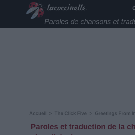
Paroles de chansons et trad
Accueil
>
The Click Five
>
Greetings From I
Paroles et traduction de la 