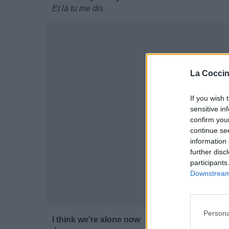
Et là tu me dis
La Coccin
If you wish 
sensitive in
confirm you
continue se
information 
further disc
participants
Downstream 
Persona
I think we're alone now