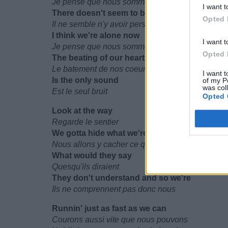
Je pense que nous sommes seuls à present
I want t
There doesn't seem to be anyone around
Opted 
Il ne semble n'y avoir personne aux alentours
I think we're alone now
I want t
Je pense que nous sommes seuls à présent
Opted 
The beating of our hearts
Le batement de nos coeurs
I want t
Is the only sound
of my P
was col
Est le seul bruit
Opted 
Look at the way
Regarde le sentier
We gotta hide what we're doing
Nous allons y cacher ce que nous sommes entrain
What would they say
Quesqu'ils diraient
They don't understand and so we're
Ils ne comprennent pas donc nous
Runnin' just as fast as we can
Courons aussi vite que nous pouvons