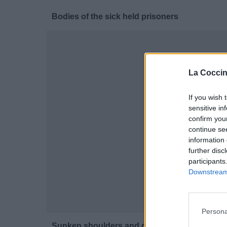
Bodies of the sick held prisoners
La Coccin
If you wish 
sensitive in
confirm you
continue se
information 
further disc
participants
Downstream 
Persona
Sunken shoulders and giant pubis