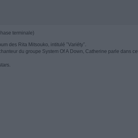
phase terminale)
bum des Rita Mitsouko, intitulé "Variéty".
e chanteur du groupe System Of A Down, Catherine parle dans ce
tars.