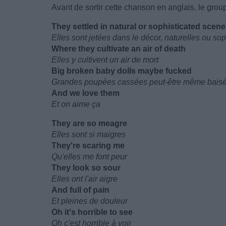
Avant de sortir cette chanson en anglais, le group
They settled in natural or sophisticated scene
Elles sont jetées dans le décor, naturelles ou so
Where they cultivate an air of death
Elles y cultivent un air de mort
Big broken baby dolls maybe fucked
Grandes poupées cassées peut-être même bais
And we love them
Et on aime ça
They are so meagre
Elles sont si maigres
They're scaring me
Qu'elles me font peur
They look so sour
Elles ont l'air aigre
And full of pain
Et pleines de douleur
Oh it's horrible to see
Oh c'est horrible à voir