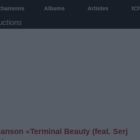
Chansons
Albums
Artistes
tC
uctions
hanson «Terminal Beauty (feat. Serj