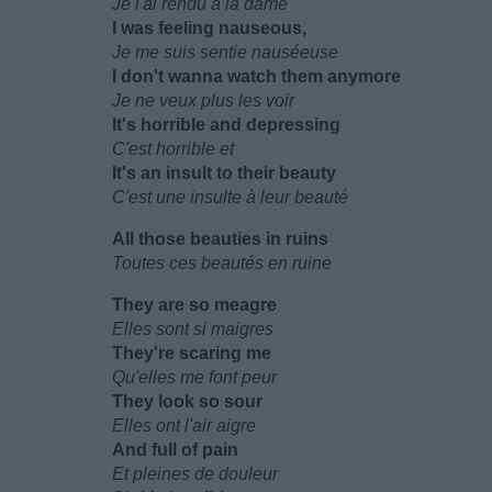
Je l'ai rendu à la dame
I was feeling nauseous,
Je me suis sentie nauséeuse
I don't wanna watch them anymore
Je ne veux plus les voir
It's horrible and depressing
C'est horrible et
It's an insult to their beauty
C'est une insulte à leur beauté
All those beauties in ruins
Toutes ces beautés en ruine
They are so meagre
Elles sont si maigres
They're scaring me
Qu'elles me font peur
They look so sour
Elles ont l'air aigre
And full of pain
Et pleines de douleur