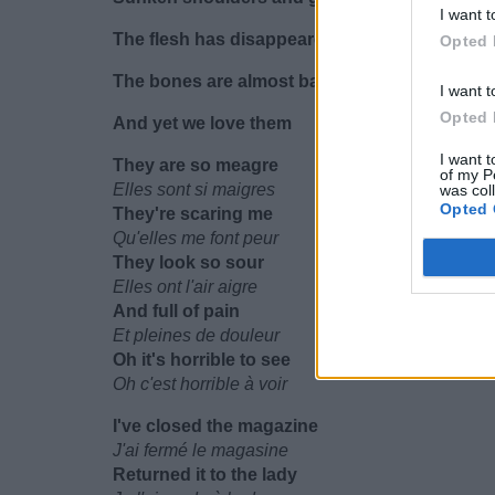
I want t
The flesh has disappeared
Opted 
The bones are almost bare
I want t
Opted 
And yet we love them
I want t
They are so meagre
of my P
Elles sont si maigres
was col
Opted 
They're scaring me
Qu'elles me font peur
They look so sour
Elles ont l'air aigre
And full of pain
Et pleines de douleur
Oh it's horrible to see
Oh c'est horrible à voir
I've closed the magazine
J'ai fermé le magasine
Returned it to the lady