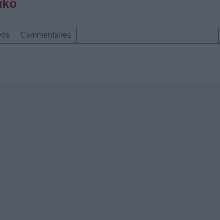
uko
éos
Commentaires