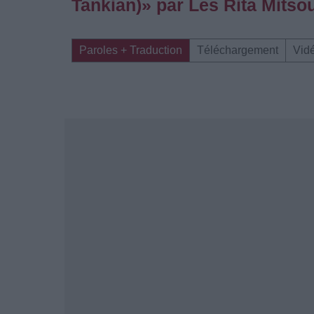
Tankian)» par Les Rita Mitso
Paroles + Traduction
Téléchargement
Vid