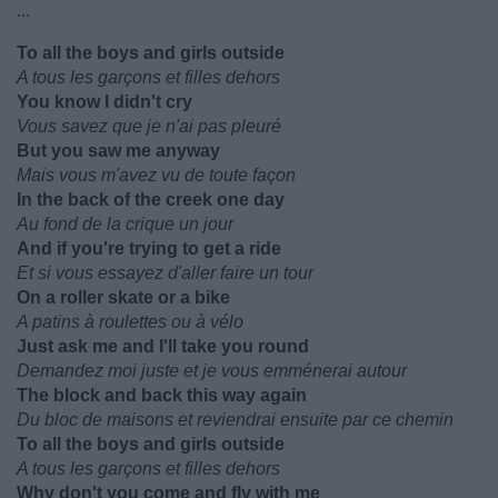
...
To all the boys and girls outside
A tous les garçons et filles dehors
You know I didn't cry
Vous savez que je n'ai pas pleuré
But you saw me anyway
Mais vous m'avez vu de toute façon
In the back of the creek one day
Au fond de la crique un jour
And if you're trying to get a ride
Et si vous essayez d'aller faire un tour
On a roller skate or a bike
A patins à roulettes ou à vélo
Just ask me and I'll take you round
Demandez moi juste et je vous emménerai autour
The block and back this way again
Du bloc de maisons et reviendrai ensuite par ce chemin
To all the boys and girls outside
A tous les garçons et filles dehors
Why don't you come and fly with me