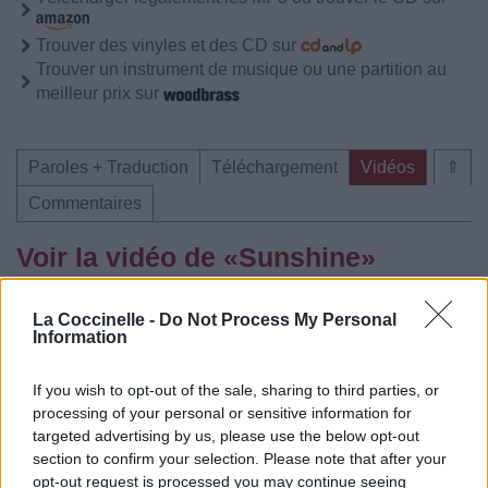
Trouver des vinyles et des CD sur
Trouver un instrument de musique ou une partition au
meilleur prix sur
Paroles + Traduction
Téléchargement
Vidéos
⇑
Commentaires
Voir la vidéo de «Sunshine»
La Coccinelle -
Do Not Process My Personal
Information
If you wish to opt-out of the sale, sharing to third parties, or
processing of your personal or sensitive information for
Paroles + Traduction
Téléchargement
Vidéos
⇑
targeted advertising by us, please use the below opt-out
Commentaires
section to confirm your selection. Please note that after your
opt-out request is processed you may continue seeing