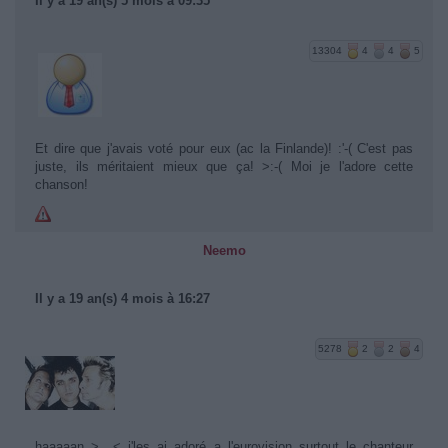
Il y a 19 an(s) 5 mois à 09:35
13304
4
4
5
Et dire que j'avais voté pour eux (ac la Finlande)! :'-( C'est pas
juste, ils méritaient mieux que ça! >:-( Moi je l'adore cette
chanson!
Neemo
Il y a 19 an(s) 4 mois à 16:27
5278
2
2
4
haaaaan >__< j'les ai adoré a l'eurovision surtout le chanteur