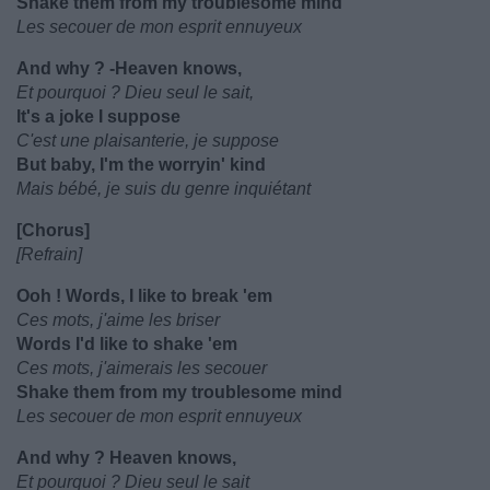
Shake them from my troublesome mind
Les secouer de mon esprit ennuyeux
And why ? -Heaven knows,
Et pourquoi ? Dieu seul le sait,
It's a joke I suppose
C'est une plaisanterie, je suppose
But baby, I'm the worryin' kind
Mais bébé, je suis du genre inquiétant
[Chorus]
[Refrain]
Ooh ! Words, I like to break 'em
Ces mots, j'aime les briser
Words I'd like to shake 'em
Ces mots, j'aimerais les secouer
Shake them from my troublesome mind
Les secouer de mon esprit ennuyeux
And why ? Heaven knows,
Et pourquoi ? Dieu seul le sait