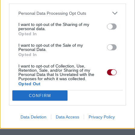
third parties.
Commentaires
Personal Data Processing Opt Outs
Voir la vidéo de «The Worrying
I want to opt-out of the Sharing of my
personal data.
Kind»
Opted In
I want to opt-out of the Sale of my
Personal Data.
Opted In
Concert/Live
I want to opt-out of Collection, Use,
Retention, Sale, and/or Sharing of my
Personal Data that Is Unrelated with the
Purposes for which it was collected.
Opted Out
CONFIRM
Concert/Live
Paroles + Traduction
Téléchargement
Vidéos
⇑
Data Deletion
Data Access
Privacy Policy
Commentaires