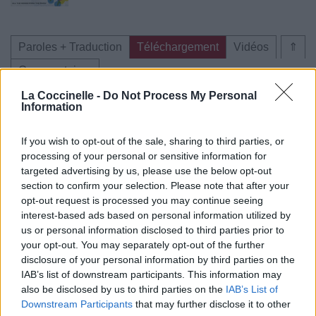
Paroles + Traduction
Téléchargement
Vidéos
⇑
Commentaires
La Coccinelle -
Do Not Process My Personal
Information
If you wish to opt-out of the sale, sharing to third parties, or
Pour prolonger le plaisir musical :
processing of your personal or sensitive information for
Vous aimez chanter, apprenez la guitare chez
targeted advertising by us, please use the below opt-out
Télécharger légalement les MP3 sur
section to confirm your selection. Please note that after your
Télécharger légalement les MP3 ou trouver le CD sur
opt-out request is processed you may continue seeing
interest-based ads based on personal information utilized by
us or personal information disclosed to third parties prior to
Trouver des vinyles et des CD sur
your opt-out. You may separately opt-out of the further
Trouver un instrument de musique ou une partition au
disclosure of your personal information by third parties on the
meilleur prix sur
IAB’s list of downstream participants. This information may
also be disclosed by us to third parties on the
IAB’s List of
Downstream Participants
that may further disclose it to other
Paroles + Traduction
Téléchargement
Vidéos
⇑