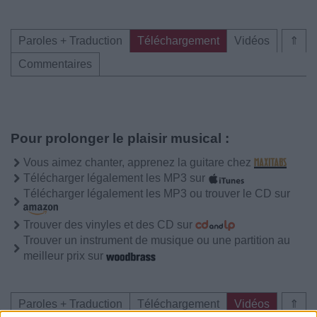
Paroles + Traduction
Téléchargement
Vidéos
⇑
Commentaires
Pour prolonger le plaisir musical :
Vous aimez chanter, apprenez la guitare chez
Télécharger légalement les MP3 sur
Télécharger légalement les MP3 ou trouver le CD sur
Trouver des vinyles et des CD sur
Trouver un instrument de musique ou une partition au
meilleur prix sur
Paroles + Traduction
Téléchargement
Vidéos
⇑