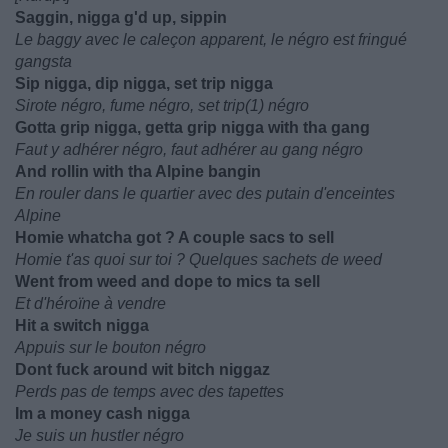
Saggin, nigga g'd up, sippin
Le baggy avec le caleçon apparent, le négro est fringué
gangsta
Sip nigga, dip nigga, set trip nigga
Sirote négro, fume négro, set trip(1) négro
Gotta grip nigga, getta grip nigga with tha gang
Faut y adhérer négro, faut adhérer au gang négro
And rollin with tha Alpine bangin
En rouler dans le quartier avec des putain d'enceintes
Alpine
Homie whatcha got ? A couple sacs to sell
Homie t'as quoi sur toi ? Quelques sachets de weed
Went from weed and dope to mics ta sell
Et d'héroïne à vendre
Hit a switch nigga
Appuis sur le bouton négro
Dont fuck around wit bitch niggaz
Perds pas de temps avec des tapettes
Im a money cash nigga
Je suis un hustler négro