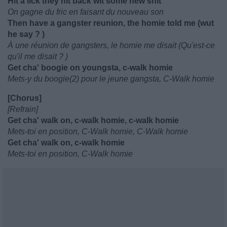
Hit a lick they hit back wit some new shit
On gagne du fric en faisant du nouveau son
Then have a gangster reunion, the homie told me (wut
he say ? )
À une réunion de gangsters, le homie me disait (Qu'est-ce
qu'il me disait ? )
Get cha' boogie on youngsta, c-walk homie
Mets-y du boogie(2) pour le jeune gangsta, C-Walk homie
[Chorus]
[Refrain]
Get cha' walk on, c-walk homie, c-walk homie
Mets-toi en position, C-Walk homie, C-Walk homie
Get cha' walk on, c-walk homie
Mets-toi en position, C-Walk homie