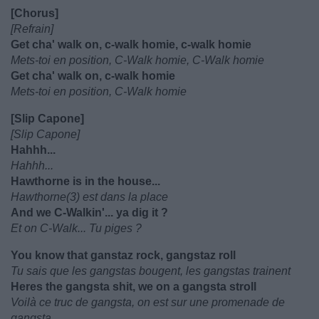
[Chorus]
[Refrain]
Get cha' walk on, c-walk homie, c-walk homie
Mets-toi en position, C-Walk homie, C-Walk homie
Get cha' walk on, c-walk homie
Mets-toi en position, C-Walk homie
[Slip Capone]
[Slip Capone]
Hahhh...
Hahhh...
Hawthorne is in the house...
Hawthorne(3) est dans la place
And we C-Walkin'... ya dig it ?
Et on C-Walk... Tu piges ?
You know that ganstaz rock, gangstaz roll
Tu sais que les gangstas bougent, les gangstas trainent
Heres the gangsta shit, we on a gangsta stroll
Voilà ce truc de gangsta, on est sur une promenade de
gangsta