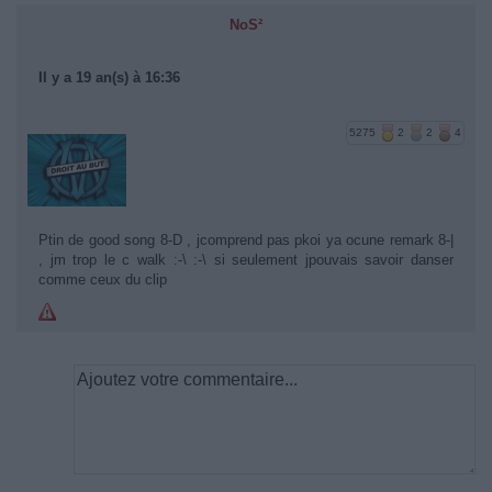
NoS²
Il y a 19 an(s) à 16:36
5275
2
2
4
Ptin de good song 8-D , jcomprend pas pkoi ya ocune remark 8-|
, jm trop le c walk :-\ :-\ si seulement jpouvais savoir danser
comme ceux du clip