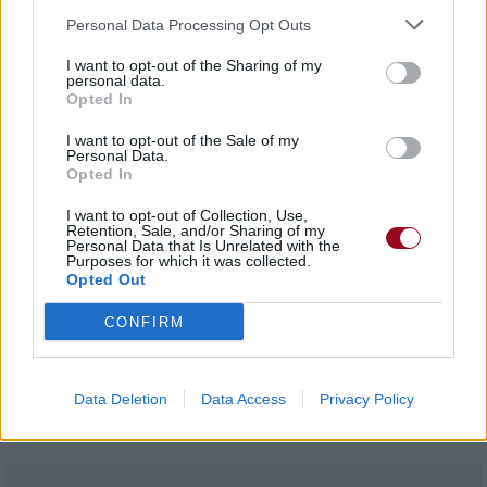
Slip capone, c-walk homie
Personal Data Processing Opt Outs
Slip Capone, C-Walk homie
I want to opt-out of the Sharing of my
O. g. tray deee, c-walk homie
personal data.
O. G. Tray Deee, C-Walk homie
Opted In
Kurupt, that nigga daz, soopafly, now walk on 'em
I want to opt-out of the Sale of my
Kurupt, Dat Nigga Daz, Soopafly, maintenant mets-toi en
Personal Data.
position pour eux
Opted In
C-walk homie, c-walk homie, now walk on 'em
C-Walk homie, C-Walk homie, maintenant mets-toi en
I want to opt-out of Collection, Use,
Retention, Sale, and/or Sharing of my
position pour eux
Personal Data that Is Unrelated with the
Purposes for which it was collected.
(1) Provoquer de la violence au nom du gang (vol, drogue,
Opted Out
meutre, prostitution, initiation... ).
CONFIRM
(2) Terme indéfinissable désignant les mouvements du C-
Walk, entre autres.
Data Deletion
Data Access
Privacy Policy
(3) Hawthorne est une ville située dans le comté de Los
Angeles, dans l'état de Californie, aux États-Unis.