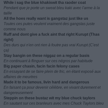
While i sag the blue khakiswit tha raoder coat
Pendant que je porte un sweat bleu kaki avec l'arme à la
taille
All the hoes really want is gangstaz just like us
Toutes ces putes veulent vraiment des gangstas juste
comme nous
Ruff and dont give a fuck aint that right Kurupt (Thas
right)
Des durs qui n'en ont rien à foutre pas vrai Kurupt (C'est
ça)
Stay bangin on these niggaz on a regular basis
En continuant à flinguer sur ces négros par habitude
Big paper chasin, facin facin felony cases
En essayant de se faire plein de fric, en étant exposé aux
affaires de meurtres
Made it to be famous, livin hard and dangerous
En faisant ça pour devenir célèbre, en vivant durement et
dangereusement
Steppin on these bustaz wit my blue chuck taylors
En sautant sur ces branleurs avec mes Chuck Taylors bleu