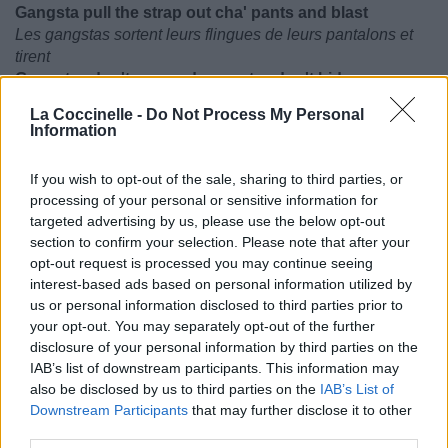
Gangsta pull the strap out cha' pants and blast
Les gangstas sortent leurs flingues de leurs pantalons et
tirent
Gangstaz don't run, and gangstaz don't hide
Les gangstas ne s'enfuient pas, et les gangstas ne se
La Coccinelle -
Do Not Process My Personal
cachent pas
Information
Ima gangsta ass nigga from the sick southside
Je suis un real gangsta de Southside
If you wish to opt-out of the sale, sharing to third parties, or
Thats how i know exactly what a gangsta do
processing of your personal or sensitive information for
C'est comme ça que je sais précisément ce que fait un
targeted advertising by us, please use the below opt-out
gangsta
section to confirm your selection. Please note that after your
Ya love the gangsta shit aint you a gangsta too ?
opt-out request is processed you may continue seeing
Tu aimes ce truc de gangsta, n'es-tu pas aussi un gangsta
interest-based ads based on personal information utilized by
?
us or personal information disclosed to third parties prior to
Then c-walk homie
your opt-out. You may separately opt-out of the further
Alors C-Walk homie
disclosure of your personal information by third parties on the
IAB’s list of downstream participants. This information may
[Chorus (Outro)]
also be disclosed by us to third parties on the
IAB’s List of
[Refrain (Outro)]
Downstream Participants
that may further disclose it to other
C-walk homie
third parties.
C-Walk homie