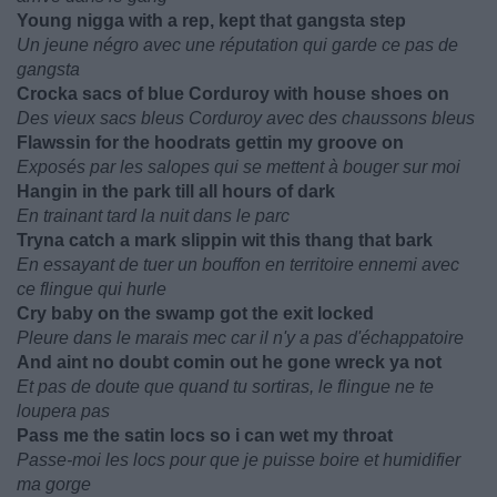
Young nigga with a rep, kept that gangsta step
Un jeune négro avec une réputation qui garde ce pas de
gangsta
Crocka sacs of blue Corduroy with house shoes on
Des vieux sacs bleus Corduroy avec des chaussons bleus
Flawssin for the hoodrats gettin my groove on
Exposés par les salopes qui se mettent à bouger sur moi
Hangin in the park till all hours of dark
En trainant tard la nuit dans le parc
Tryna catch a mark slippin wit this thang that bark
En essayant de tuer un bouffon en territoire ennemi avec
ce flingue qui hurle
Cry baby on the swamp got the exit locked
Pleure dans le marais mec car il n'y a pas d'échappatoire
And aint no doubt comin out he gone wreck ya not
Et pas de doute que quand tu sortiras, le flingue ne te
loupera pas
Pass me the satin locs so i can wet my throat
Passe-moi les locs pour que je puisse boire et humidifier
ma gorge