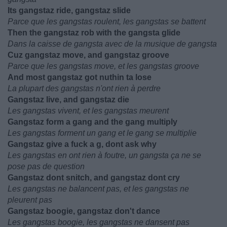
Its gangstaz ride, gangstaz slide
Parce que les gangstas roulent, les gangstas se battent
Then the gangstaz rob with the gangsta glide
Dans la caisse de gangsta avec de la musique de gangsta
Cuz gangstaz move, and gangstaz groove
Parce que les gangstas move, et les gangstas groove
And most gangstaz got nuthin ta lose
La plupart des gangstas n'ont rien à perdre
Gangstaz live, and gangstaz die
Les gangstas vivent, et les gangstas meurent
Gangstaz form a gang and the gang multiply
Les gangstas forment un gang et le gang se multiplie
Gangstaz give a fuck a g, dont ask why
Les gangstas en ont rien à foutre, un gangsta ça ne se
pose pas de question
Gangstaz dont snitch, and gangstaz dont cry
Les gangstas ne balancent pas, et les gangstas ne
pleurent pas
Gangstaz boogie, gangstaz don't dance
Les gangstas boogie, les gangstas ne dansent pas