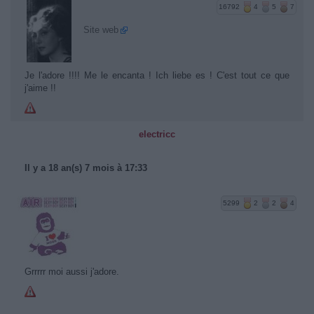
16792
4
5
7
Site web
Je l'adore !!!! Me le encanta ! Ich liebe es ! C'est tout ce que
j'aime !!
electricc
Il y a 18 an(s) 7 mois à 17:33
5299
2
2
4
Grrrrr moi aussi j'adore.