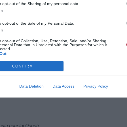
o opt-out of the Sharing of my personal data.
In
 pour toi Ooh
o opt-out of the Sale of my Personal Data.
 for you ohhh
In
ien pour toi Ooh
o opt-out of Collection, Use, Retention, Sale, and/or Sharing
ersonal Data that Is Unrelated with the Purposes for which it
lected.
aru
Out
CONFIRM
long
Data Deletion
Data Access
Privacy Policy
its
foutu pour toi Ooooh