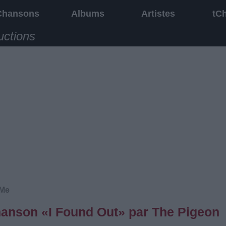
Chansons
Albums
Artistes
tC
uctions
 Me
chanson «I Found Out» par The Pigeon