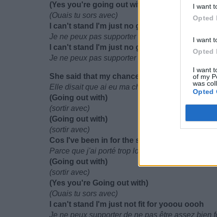
(Yes you're going out with)
I want t
(Ouais tu sors avec)
Opted 
I can't stand I'm just no good for you oooh
Je ne peux pas supporter ne pas être assez bien
I want t
I can't stand I'm just no good for you for you,
Opted 
Je ne peux pas supporter de ne pas être assez b
I want t
She said that my chance has been and gone
of my P
was col
Elle disait que ai eu ma chance et qu'elle a disp
Opted 
(Going out with)
(sortir avec)
(Going out with)
(sortir avec)
Cos I've been in for the same clothes far too 
Parce que j'ai porté trop longtemps les même hab
(Going out with)
(sortir avec)
(Yes you're Going out with)
(Ouais tu sors avec)
I can't stand I'm just not fit for yooou oooh
Je ne peux supporter de ne pas être assez bien 