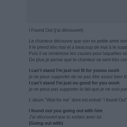
I Found Out (j'ai découvert)
Le chanteur découvre que son ex petite amie sor
Il le prend très mal et a beacoup de mal à le supp
Puis il se remémore les causes pour laquelles son
De plus je pense que le chanteur se sent très com
I can't stand I'm just not fit for yooou oooh
je ne peux supporter de ne pas être assez bien f
I can't stand I'm just no good for you oooh
je ne peux pas supporter le fait que je ne sois pa
L'abum "Wait for me" dont est extrait "i found Out" 
I found out you going out with him
J'ai découvert que tu sortais avec lui
(Going out with)