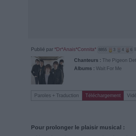
Publié par
*Dr*Anais*Connita*
l
8855
3
4
6
Chanteurs :
The Pigeon Det
Albums :
Wait For Me
Paroles + Traduction
Téléchargement
Vid
Pour prolonger le plaisir musical :