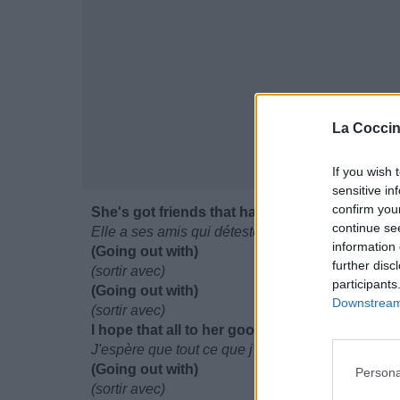
La Coccin
If you wish 
sensitive in
confirm you
She's got friends that hate it when I call
continue se
Elle a ses amis qui détestent quand je l'apelle
information 
(Going out with)
further disc
(sortir avec)
participants
(Going out with)
Downstream 
(sortir avec)
I hope that all to her good things I've done
J'espère que tout ce que j'ai fait pour elle étaie
(Going out with)
Persona
(sortir avec)