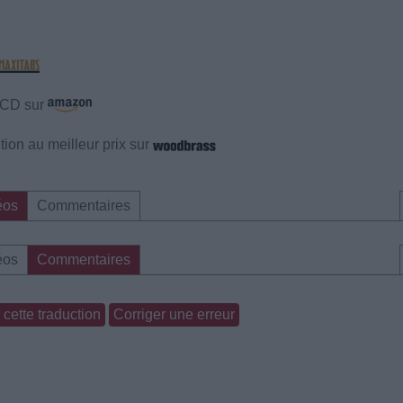
e CD sur
ion au meilleur prix sur
éos
Commentaires
éos
Commentaires
cette traduction
Corriger une erreur