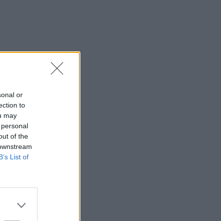
sonal or
ection to
ou may
 personal
out of the
 downstream
B’s List of