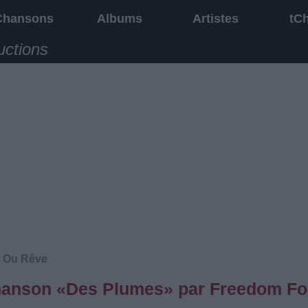
Chansons
Albums
Artistes
tC
uctions
 Ou Rêve
 chanson «Des Plumes» par Freedom Fo