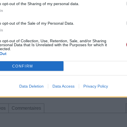
o opt-out of the Sharing of my personal data.
In
o opt-out of the Sale of my Personal Data.
In
o opt-out of Collection, Use, Retention, Sale, and/or Sharing
ersonal Data that Is Unrelated with the Purposes for which it
lected.
Out
8 juin 2007 à 18h49.
CONFIRM
ing Kong
Data Deletion
Data Access
Privacy Policy
éos
Commentaires