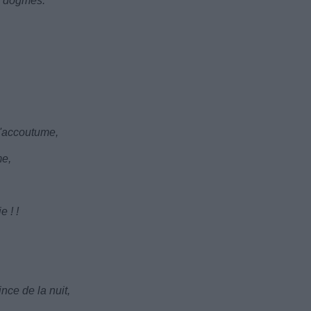
es dogmes.
s'accoutume,
me,
e ! !
nce de la nuit,