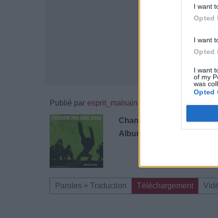
I want t
Opted 
I want t
Opted 
I want t
of my P
was col
Opted 
Publié par
esprit_malsain
le 1
16207
4
5
6
Chanteurs :
Freedom For K
Albums :
Marche Ou Rêve
Paroles + Traduction
Téléchargement
Vid