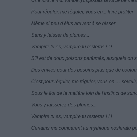
Une fois le mur tombé, j'imposais la force de m
Pour réguler, me réguler, vous en... faire profiter
Même si peu d'élus arrivent à se hisser
Sans y laisser de plumes...
Vampire tu es, vampire tu resteras ! ! !
S'il est de doux poisons parfumés, auxquels on 
Des envies pour des besoins plus que de coutu
C'est pour réguler, me réguler, vous en... . sevelir,
Sous le flot de la matière loin de l'instinct de survi
Vous y laisserez des plumes...
Vampire tu es, vampire tu resteras ! ! !
Certains me comparent au mythique nosferatu pri