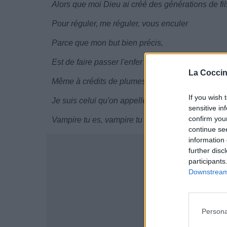
Alors que moi Dieu ai créé des générations de fils
Pour réguler, me réguler, vous enculer
Parce que mon but bien précis,
Est de faire passer l'enfer pour le paradis,
La Coccin
Même à crédits de plumes...
If you wish 
Je suis celui qu'on appelle le meilleur parce qu'
sensitive in
confirm you
Vampire tu es, vampire tu resteras ! ! !
continue se
information 
further disc
participants
Downstream 
Persona