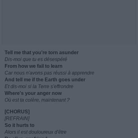
Tell me that you're torn asunder
Dis-moi que tu es désespéré
From how we fail to learn
Car nous n'avons pas réussi à apprendre
And tell me if the Earth goes under
Et dis-moi si la Terre s'effrondre
Where's your anger now
Où est ta colère, maintenant ?
[CHORUS]
[REFRAIN]
So it hurts to
Alors il est douloureux d'être