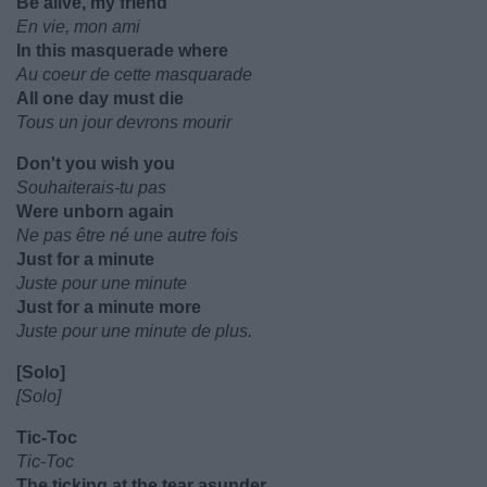
Be alive, my friend
En vie, mon ami
In this masquerade where
Au coeur de cette masquarade
All one day must die
Tous un jour devrons mourir
Don't you wish you
Souhaiterais-tu pas
Were unborn again
Ne pas être né une autre fois
Just for a minute
Juste pour une minute
Just for a minute more
Juste pour une minute de plus.
[Solo]
[Solo]
Tic-Toc
Tic-Toc
The ticking at the tear asunder