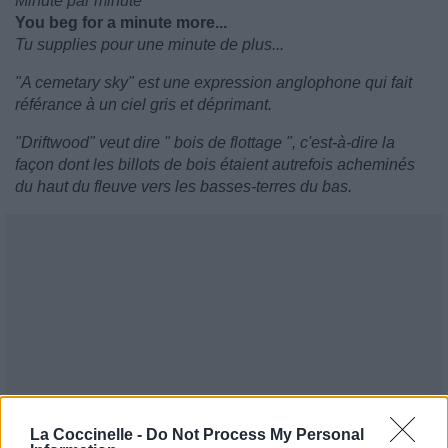
Minute par minute
You beg for a minute more...
Tu supplies pour une minute de plus...
"A cemetary sky" est une expression anglophone qui fait
référance à un ciel gris et déprimant.
"Driftwood" veut dire " bois de flottage ", c'est-à-dire la
façon dont les billots de bois étaient autrefois acheminés
du haut du fleuve vers les basses-terres du bas.
La Coccinelle -
Do Not Process My Personal