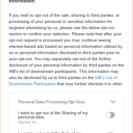
Information
If you wish to opt-out of the sale, sharing to third parties, or
processing of your personal or sensitive information for
targeted advertising by us, please use the below opt-out
section to confirm your selection. Please note that after your
opt-out request is processed you may continue seeing
interest-based ads based on personal information utilized by
Publié par
Yvan
le 27 août 2007 à
21354
4
5
7
us or personal information disclosed to third parties prior to
2h45.
your opt-out. You may separately opt-out of the further
disclosure of your personal information by third parties on the
Chanteurs :
Kamelot
IAB’s list of downstream participants. This information may
Albums :
Ghost Opera
also be disclosed by us to third parties on the
IAB’s List of
Downstream Participants
that may further disclose it to other
third parties.
Personal Data Processing Opt Outs
Paroles + Traduction
Téléchargement
Vidéos
⇑
Commentaires
I want to opt-out of the Sharing of my
personal data.
Opted In